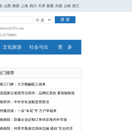
东
山西
陕西
上海
四川
天津
新疆
兵团
云南
浙江
搜 索
nxw@163.com
65700861
文化旅游
社会与法
更 多
热门推荐
南三门峡：大天鹅翩跹入画来
语国家记者团寻访郑州：品网红茶饮 看智能制造
南郑州：中外市长游船赏景夜话
州腰店镇：一朵“伞花”开 万户幸福来
南南阳：防爆企业赶制订单供应海内外市场
南南阳：仲景市集南北风味交融 撬动“舌尖经济