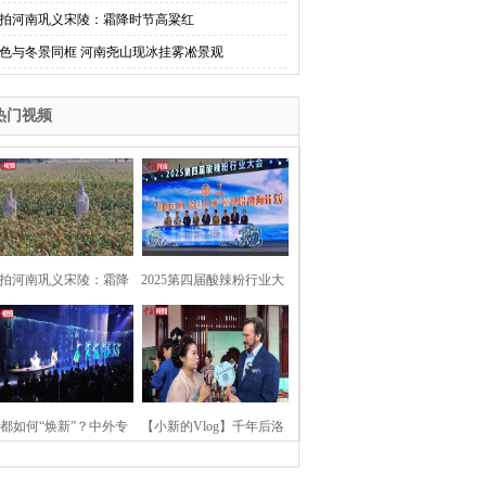
拍河南巩义宋陵：霜降时节高粱红
色与冬景同框 河南尧山现冰挂雾凇景观
热门视频
拍河南巩义宋陵：霜降
2025第四届酸辣粉行业大
时节高粱红
会在河南开封举行
都如何“焕新”？中外专
【小新的Vlog】千年后洛
：洛阳“样本”值得借鉴
阳上阳宫聚“世界各国使