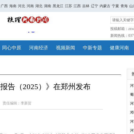
广西
海南
河北
河南
湖北
湖南
黑龙江
江苏
江西
吉林
辽宁
内蒙古
宁夏
青海
山
投稿邮箱：zxwh
新闻热线：0371-
同心中原
河南经济
视频新闻
中新专题
健康河南
报告（2025）》在郑州发布
河
葡
责任编辑：李新贺
河
邓
河
河