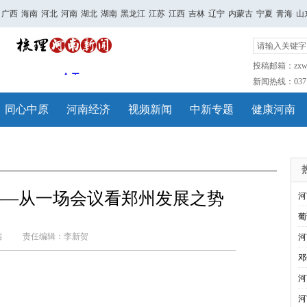
广西
海南
河北
河南
湖北
湖南
黑龙江
江苏
江西
吉林
辽宁
内蒙古
宁夏
青海
山
投稿邮箱：zxwh
新闻热线：0371-
同心中原
河南经济
视频新闻
中新专题
健康河南
——从一场会议看郑州发展之势
河
葡
端
责任编辑：李新贺
河
邓
河
河