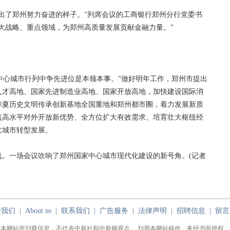
了郑州努力奋进的样子。”列席会议的工商银行郑州分行党委书
大战略、重点领域，为郑州高质量发展贡献金融力量。”
中心城市行列中争先进位是本领本事。”做好明年工作，郑州市提出
人才高地、国家先进制造业高地、国家开放高地，加快建设国际消
华夏历史文明传承创新基地全国重地和郑州都市圈，着力发展新质
筑高水平对外开放新优势、全方位扩大有效需求、培育壮大枢纽经
大城市转型发展。
一场会议吹响了郑州国家中心城市现代化建设的新号角。(记者
于我们
|
About us
|
联系我们
|
广告服务
|
法律声明
|
招聘信息
|
留言
本网站所刊载信息，不代表中新社和中新网观点。 刊用本网站稿件，务经书面授权。