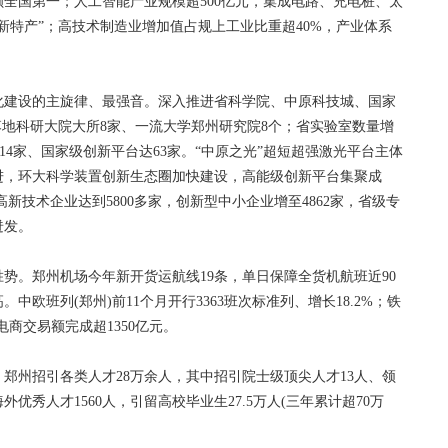
额全国第一；人工智能产业规模超500亿元，集成电路、充电桩、太
新特产”；高技术制造业增加值占规上工业比重超40%，产业体系
建设的主旋律、最强音。深入推进省科学院、中原科技城、国家
落地科研大院大所8家、一流大学郑州研究院8个；省实验室数量增
达14家、国家级创新平台达63家。“中原之光”超短超强激光平台主体
进，环大科学装置创新生态圈加快建设，高能级创新平台集聚成
新技术企业达到5800多家，创新型中小企业增至4862家，省级专
迸发。
。郑州机场今年新开货运航线19条，单日保障全货机航班近90
中欧班列(郑州)前11个月开行3363班次标准列、增长18.2%；铁
电商交易额完成超1350亿元。
州招引各类人才28万余人，其中招引院士级顶尖人才13人、领
外优秀人才1560人，引留高校毕业生27.5万人(三年累计超70万