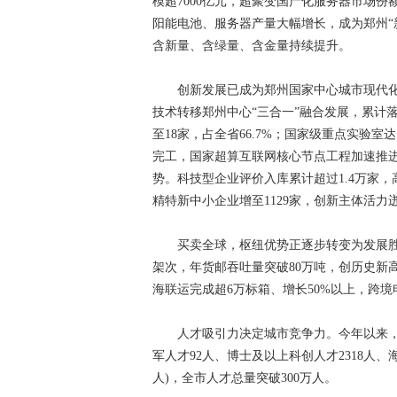
模超7000亿元，超聚变国产化服务器市场份
阳能电池、服务器产量大幅增长，成为郑州“
含新量、含绿量、含金量持续提升。
创新发展已成为郑州国家中心城市现代化
技术转移郑州中心“三合一”融合发展，累计
至18家，占全省66.7%；国家级重点实验室
完工，国家超算互联网核心节点工程加速推
势。科技型企业评价入库累计超过1.4万家，高
精特新中小企业增至1129家，创新主体活力
买卖全球，枢纽优势正逐步转变为发展胜势
架次，年货邮吞吐量突破80万吨，创历史新高。
海联运完成超6万标箱、增长50%以上，跨境
人才吸引力决定城市竞争力。今年以来，郑
军人才92人、博士及以上科创人才2318人、海
人)，全市人才总量突破300万人。