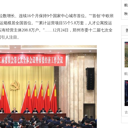
航
秋
数增长、连续16个月保持9个国家中心城市首位。”“首创‘中欧班
运规模居全国首位。”“累计运营项目55个5.8万套，人才公寓投运
实有经营主体208.8万户。”……12月24日，郑州市委十二届七次全
据引人注目。
航
古
家