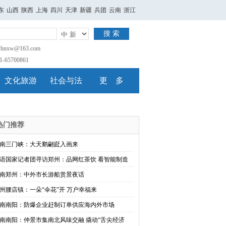
东
山西
陕西
上海
四川
天津
新疆
兵团
云南
浙江
搜 索
nxw@163.com
65700861
文化旅游
社会与法
更 多
热门推荐
南三门峡：大天鹅翩跹入画来
语国家记者团寻访郑州：品网红茶饮 看智能制造
南郑州：中外市长游船赏景夜话
州腰店镇：一朵“伞花”开 万户幸福来
南南阳：防爆企业赶制订单供应海内外市场
南南阳：仲景市集南北风味交融 撬动“舌尖经济