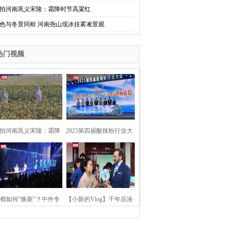
拍河南巩义宋陵：霜降时节高粱红
色与冬景同框 河南尧山现冰挂雾凇景观
热门视频
拍河南巩义宋陵：霜降
2025第四届酸辣粉行业大
时节高粱红
会在河南开封举行
都如何“焕新”？中外专
【小新的Vlog】千年后洛
：洛阳“样本”值得借鉴
阳上阳宫聚“世界各国使