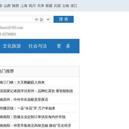
东
山西
陕西
上海
四川
天津
新疆
兵团
云南
浙江
搜 索
nxw@163.com
65700861
文化旅游
社会与法
更 多
热门推荐
南三门峡：大天鹅翩跹入画来
语国家记者团寻访郑州：品网红茶饮 看智能制造
南郑州：中外市长游船赏景夜话
州腰店镇：一朵“伞花”开 万户幸福来
南南阳：防爆企业赶制订单供应海内外市场
南南阳：仲景市集南北风味交融 撬动“舌尖经济