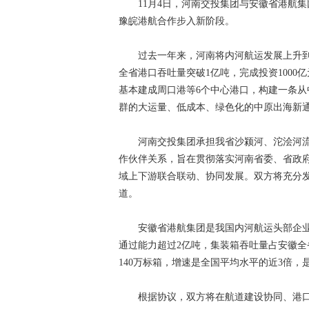
11月4日，河南交投集团与安徽省港航集
豫皖港航合作步入新阶段。
过去一年来，河南将内河航运发展上升到空前
全省港口吞吐量突破1亿吨，完成投资1000
基本建成周口港等6个中心港口，构建一条
群的大运量、低成本、绿色化的中原出海新
河南交投集团承担我省沙颍河、沱浍河流
作伙伴关系，旨在贯彻落实河南省委、省政
域上下游联合联动、协同发展。双方将充分
道。
安徽省港航集团是我国内河航运头部企业，建
通过能力超过2亿吨，集装箱吞吐量占安徽全
140万标箱，增速是全国平均水平的近3倍
根据协议，双方将在航道建设协同、港口