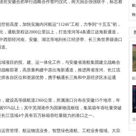
团在安徽合肥举行战略合作签约仪式，两大国企强强联手，标志着
航
秋
高度，加快实施内河航运“11246”工程，力争到“十五五”初，
亿元，通航里程达2000公里以上，打造淮河等4条通江达海新通道，
从中西部经河南、安徽、湖北等地到长江经济带、长三角世界级港口
通道。
域项目的投、建、运一体化工作，与安徽省港航集团建立战略合
府战略部署，高质量构建中原出海新通道，推进两省淮河、长江流
发挥各自区位和资源优势，携手畅通长三角和中原经济区水运通
航
设高等级航道2360公里，所属港口分布在安徽15个地市，年
省95%以上；其中芜湖港作为国家物流枢纽，集装箱年吞吐量突破
，是长江流域4个具有百万标箱吞吐量能力的港口之一。
古
运营管理、航运物流业务、智慧绿色港航、工程业务领域、大宗
家