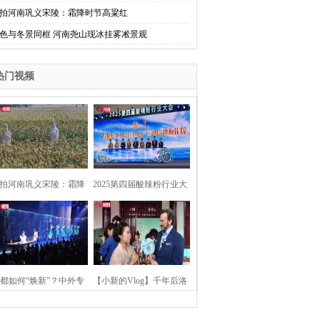
拍河南巩义宋陵：霜降时节高粱红
色与冬景同框 河南尧山现冰挂雾凇景观
热门视频
拍河南巩义宋陵：霜降
2025第四届酸辣粉行业大
时节高粱红
会在河南开封举行
都如何“焕新”？中外专
【小新的Vlog】千年后洛
：洛阳“样本”值得借鉴
阳上阳宫聚“世界各国使