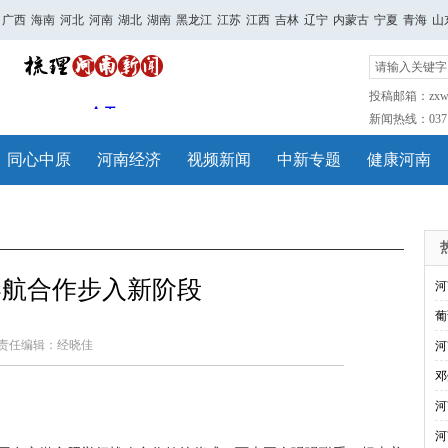
广西
海南
河北
河南
湖北
湖南
黑龙江
江苏
江西
吉林
辽宁
内蒙古
宁夏
青海
山
投稿邮箱：zxwh
新闻热线：0371-
同心中原
河南经济
视频新闻
中新专题
健康河南
港航合作步入新阶段
河
葡
责任编辑：经晓佳
河
邓
河
河