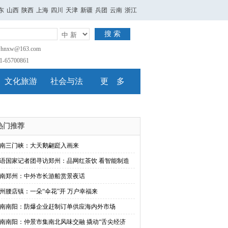
东
山西
陕西
上海
四川
天津
新疆
兵团
云南
浙江
搜 索
nxw@163.com
65700861
文化旅游
社会与法
更 多
热门推荐
南三门峡：大天鹅翩跹入画来
语国家记者团寻访郑州：品网红茶饮 看智能制造
南郑州：中外市长游船赏景夜话
州腰店镇：一朵“伞花”开 万户幸福来
南南阳：防爆企业赶制订单供应海内外市场
南南阳：仲景市集南北风味交融 撬动“舌尖经济