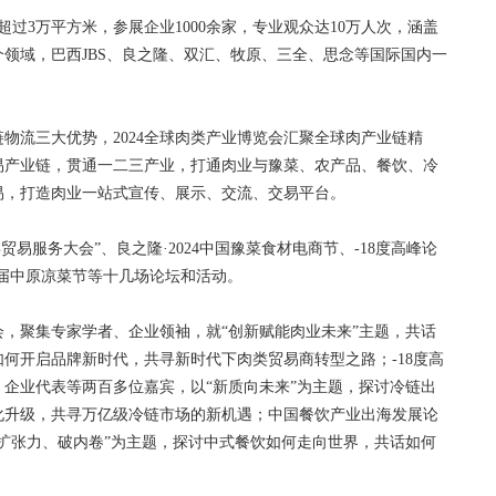
3万平方米，参展企业1000余家，专业观众达10万人次，涵盖
领域，巴西JBS、良之隆、双汇、牧原、三全、思念等国际国内一
流三大优势，2024全球肉类产业博览会汇聚全球肉产业链精
易产业链，贯通一二三产业，打通肉业与豫菜、农产品、餐饮、冷
易，打造肉业一站式宣传、展示、交流、交易平台。
易服务大会”、良之隆·2024中国豫菜食材电商节、-18度高峰论
首届中原凉菜节等十几场论坛和活动。
会，聚集专家学者、企业领袖，就“创新赋能肉业未来”主题，共话
何开启品牌新时代，共寻新时代下肉类贸易商转型之路；-18度高
企业代表等两百多位嘉宾，以“新质向未来”为主题，探讨冷链出
化升级，共寻万亿级冷链市场的新机遇；中国餐饮产业出海发展论
扩张力、破内卷”为主题，探讨中式餐饮如何走向世界，共话如何