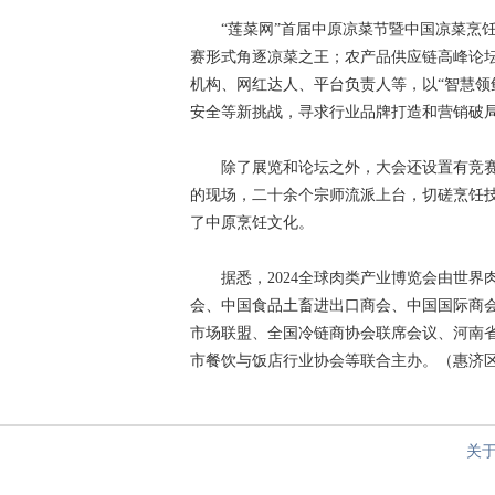
“莲菜网”首届中原凉菜节暨中国凉菜烹饪
赛形式角逐凉菜之王；农产品供应链高峰论坛
机构、网红达人、平台负责人等，以“智慧领
安全等新挑战，寻求行业品牌打造和营销破
除了展览和论坛之外，大会还设置有竞赛展
的现场，二十余个宗师流派上台，切磋烹饪
了中原烹饪文化。
据悉，2024全球肉类产业博览会由世界
会、中国食品土畜进出口商会、中国国际商
市场联盟、全国冷链商协会联席会议、河南
市餐饮与饭店行业协会等联合主办。（惠济区
关