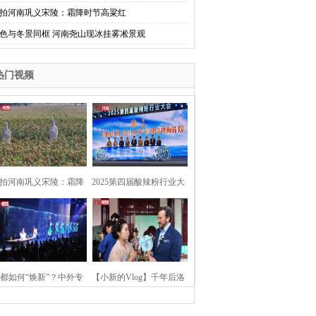
拍河南巩义宋陵：霜降时节高粱红
色与冬景同框 河南尧山现冰挂雾凇景观
热门视频
拍河南巩义宋陵：霜降
2025第四届酸辣粉行业大
时节高粱红
会在河南开封举行
都如何“焕新”？中外专
【小新的Vlog】千年后洛
：洛阳“样本”值得借鉴
阳上阳宫聚“世界各国使