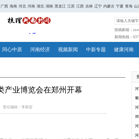
广西
海南
河北
河南
湖北
湖南
黑龙江
江苏
江西
吉林
辽宁
内蒙古
宁夏
青海
山
投稿邮箱：zxwh
新闻热线：0371-
同心中原
河南经济
视频新闻
中新专题
健康河南
肉类产业博览会在郑州开幕
河
葡
责任编辑：李新贺
河
邓
河
河