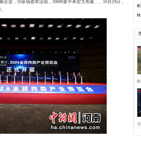
展企业，10余场荟萃活动，30000多平米宏大布展……10月29日，
航
行。
秋
航
古
家