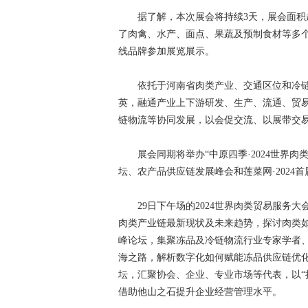
据了解，本次展会将持续3天，展会面积超过
了肉禽、水产、面点、果蔬及预制食材等多个
线品牌参加展览展示。
依托于河南省肉类产业、交通区位和冷链物
英，融通产业上下游研发、生产、流通、贸
链物流等协同发展，以会促交流、以展带交
展会同期将举办“中原四季·2024世界肉类贸
坛、农产品供应链发展峰会和莲菜网·2024
29日下午场的2024世界肉类贸易服务大
肉类产业链最新现状及未来趋势，探讨肉类如
峰论坛，集聚冻品及冷链物流行业专家学者、
海之路，解析数字化如何赋能冻品供应链优
坛，汇聚协会、企业、专业市场等代表，以“
借助他山之石提升企业经营管理水平。