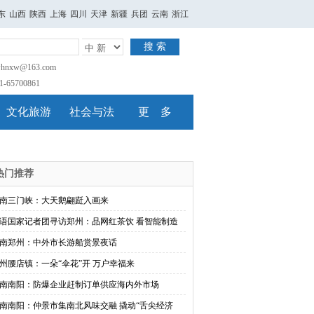
东
山西
陕西
上海
四川
天津
新疆
兵团
云南
浙江
搜 索
nxw@163.com
65700861
文化旅游
社会与法
更 多
热门推荐
南三门峡：大天鹅翩跹入画来
语国家记者团寻访郑州：品网红茶饮 看智能制造
南郑州：中外市长游船赏景夜话
州腰店镇：一朵“伞花”开 万户幸福来
南南阳：防爆企业赶制订单供应海内外市场
南南阳：仲景市集南北风味交融 撬动“舌尖经济