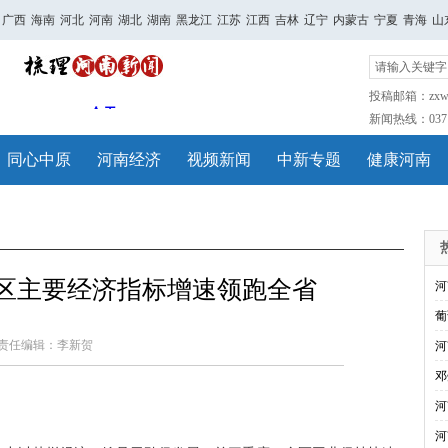
广西
海南
河北
河南
湖北
湖南
黑龙江
江苏
江西
吉林
辽宁
内蒙古
宁夏
青海
山
投稿邮箱：zxwh
新闻热线：0371-
同心中原
河南经济
视频新闻
中新专题
健康河南
港区主要经济指标增速领跑全省
河
葡
责任编辑：李新贺
河
邓
河
河