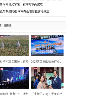
拍河南巩义宋陵：霜降时节高粱红
色与冬景同框 河南尧山现冰挂雾凇景观
热门视频
拍河南巩义宋陵：霜降
2025第四届酸辣粉行业大
时节高粱红
会在河南开封举行
都如何“焕新”？中外专
【小新的Vlog】千年后洛
：洛阳“样本”值得借鉴
阳上阳宫聚“世界各国使