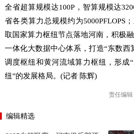
全省超算规模达100P，智算规模达320
省各类算力总规模约为5000PFLOPS
取国家算力枢纽节点落地河南，积极融
一体化大数据中心体系，打造“东数西
调度枢纽和黄河流域算力枢纽，形成“
纽”的发展格局。(记者 陈辉)
责任编辑
编辑精选