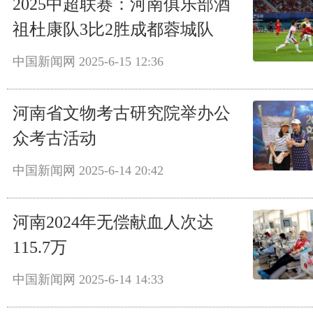
2025中超联赛：河南俱乐部酒
祖杜康队3比2胜成都蓉城队
中国新闻网
2025-6-15 12:36
河南省文物考古研究院举办公
众考古活动
中国新闻网
2025-6-14 20:42
河南2024年无偿献血人次达
115.7万
中国新闻网
2025-6-14 14:33