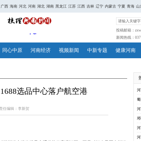
广西
海南
河北
河南
湖北
湖南
黑龙江
江苏
江西
吉林
辽宁
内蒙古
宁夏
青海
山
投稿邮箱：zxwh
新闻热线：0371-
同心中原
河南经济
视频新闻
中新专题
健康河南
1688选品中心落户航空港
河
葡
责任编辑：李新贺
河
邓
河
河