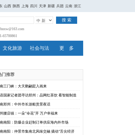
东
山西
陕西
上海
四川
天津
新疆
兵团
云南
浙江
搜 索
nxw@163.com
65700861
文化旅游
社会与法
更 多
热门推荐
南三门峡：大天鹅翩跹入画来
语国家记者团寻访郑州：品网红茶饮 看智能制造
南郑州：中外市长游船赏景夜话
州腰店镇：一朵“伞花”开 万户幸福来
南南阳：防爆企业赶制订单供应海内外市场
南南阳：仲景市集南北风味交融 撬动“舌尖经济