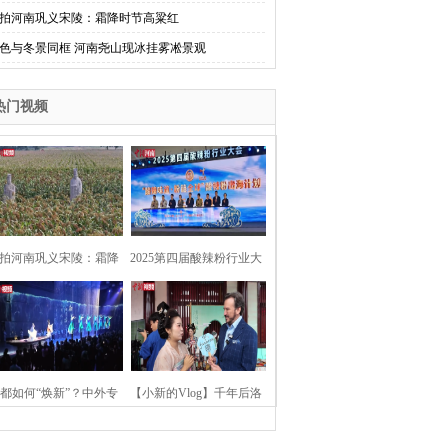
拍河南巩义宋陵：霜降时节高粱红
色与冬景同框 河南尧山现冰挂雾凇景观
热门视频
拍河南巩义宋陵：霜降
2025第四届酸辣粉行业大
时节高粱红
会在河南开封举行
都如何“焕新”？中外专
【小新的Vlog】千年后洛
：洛阳“样本”值得借鉴
阳上阳宫聚“世界各国使