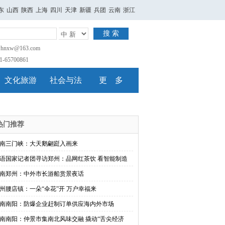
东
山西
陕西
上海
四川
天津
新疆
兵团
云南
浙江
搜 索
nxw@163.com
65700861
文化旅游
社会与法
更 多
热门推荐
南三门峡：大天鹅翩跹入画来
语国家记者团寻访郑州：品网红茶饮 看智能制造
南郑州：中外市长游船赏景夜话
州腰店镇：一朵“伞花”开 万户幸福来
南南阳：防爆企业赶制订单供应海内外市场
南南阳：仲景市集南北风味交融 撬动“舌尖经济