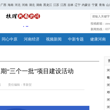
广西
海南
河北
河南
湖北
湖南
黑龙江
江苏
江西
吉林
辽宁
内蒙古
宁夏
青海
山
投稿邮箱：zxwh
新闻热线：0371-
同心中原
河南经济
视频新闻
中新专题
健康河南
期“三个一批”项目建设活动
河
葡
端
责任编辑：李新贺
河
邓
河
河