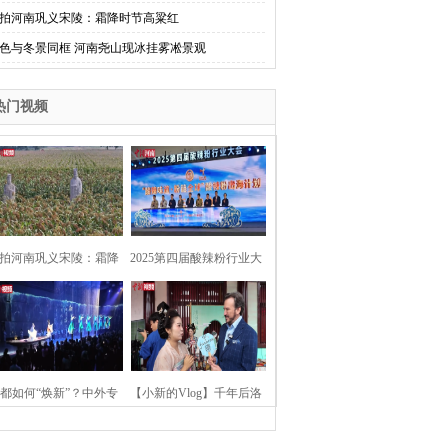
拍河南巩义宋陵：霜降时节高粱红
色与冬景同框 河南尧山现冰挂雾凇景观
热门视频
拍河南巩义宋陵：霜降
2025第四届酸辣粉行业大
时节高粱红
会在河南开封举行
都如何“焕新”？中外专
【小新的Vlog】千年后洛
：洛阳“样本”值得借鉴
阳上阳宫聚“世界各国使