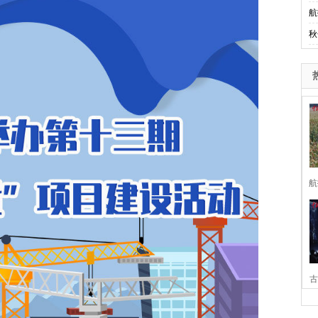
航
秋
航
古
家