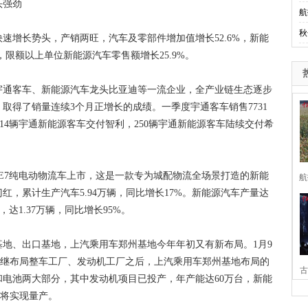
头强劲
航
秋
增长势头，产销两旺，汽车及零部件增加值增长52.6%，新能
%，限额以上单位新能源汽车零售额增长25.9%。
通客车、新能源汽车龙头比亚迪等一流企业，全产业链生态逐步
取得了销量连续3个月正增长的成绩。一季度宇通客车销售7731
214辆宇通新能源客车交付智利，250辆宇通新能源客车陆续交付希
E7纯电动物流车上市，这是一款专为城配物流全场景打造的新能
航
，累计生产汽车5.94万辆，同比增长17%。新能源汽车产量达
，达1.37万辆，同比增长95%。
、出口基地，上汽乘用车郑州基地今年年初又有新布局。1月9
是继布局整车工厂、发动机工厂之后，上汽乘用车郑州基地布局的
古
电池两大部分，其中发动机项目已投产，年产能达60万台，新能
也将实现量产。
家