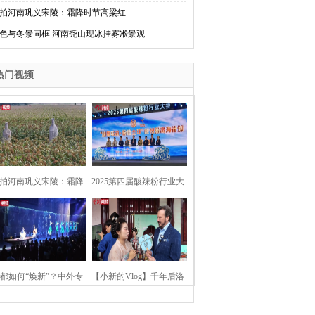
拍河南巩义宋陵：霜降时节高粱红
色与冬景同框 河南尧山现冰挂雾凇景观
热门视频
拍河南巩义宋陵：霜降
2025第四届酸辣粉行业大
时节高粱红
会在河南开封举行
都如何“焕新”？中外专
【小新的Vlog】千年后洛
：洛阳“样本”值得借鉴
阳上阳宫聚“世界各国使