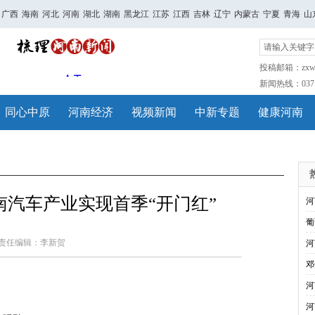
广西
海南
河北
河南
湖北
湖南
黑龙江
江苏
江西
吉林
辽宁
内蒙古
宁夏
青海
山
投稿邮箱：zxwh
新闻热线：0371-
同心中原
河南经济
视频新闻
中新专题
健康河南
河南汽车产业实现首季“开门红”
河
葡
责任编辑：李新贺
河
邓
河
河