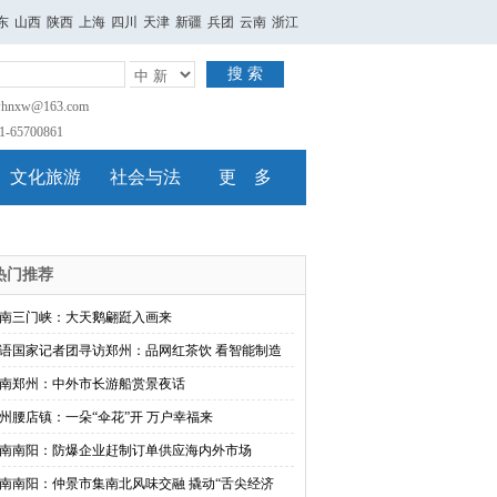
东
山西
陕西
上海
四川
天津
新疆
兵团
云南
浙江
搜 索
nxw@163.com
65700861
文化旅游
社会与法
更 多
热门推荐
南三门峡：大天鹅翩跹入画来
语国家记者团寻访郑州：品网红茶饮 看智能制造
南郑州：中外市长游船赏景夜话
州腰店镇：一朵“伞花”开 万户幸福来
南南阳：防爆企业赶制订单供应海内外市场
南南阳：仲景市集南北风味交融 撬动“舌尖经济