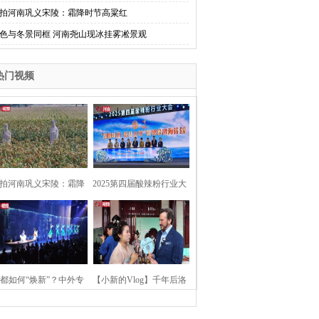
拍河南巩义宋陵：霜降时节高粱红
色与冬景同框 河南尧山现冰挂雾凇景观
热门视频
拍河南巩义宋陵：霜降
2025第四届酸辣粉行业大
时节高粱红
会在河南开封举行
都如何“焕新”？中外专
【小新的Vlog】千年后洛
：洛阳“样本”值得借鉴
阳上阳宫聚“世界各国使