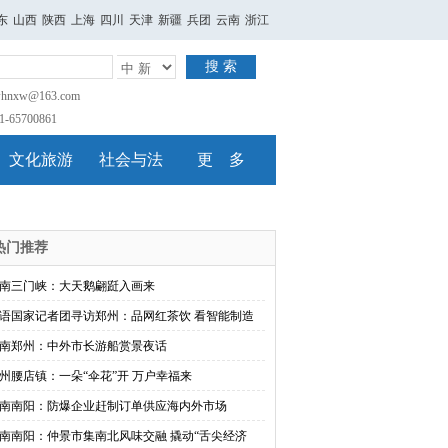
东
山西
陕西
上海
四川
天津
新疆
兵团
云南
浙江
搜 索
nxw@163.com
65700861
文化旅游
社会与法
更 多
热门推荐
南三门峡：大天鹅翩跹入画来
语国家记者团寻访郑州：品网红茶饮 看智能制造
南郑州：中外市长游船赏景夜话
州腰店镇：一朵“伞花”开 万户幸福来
南南阳：防爆企业赶制订单供应海内外市场
南南阳：仲景市集南北风味交融 撬动“舌尖经济