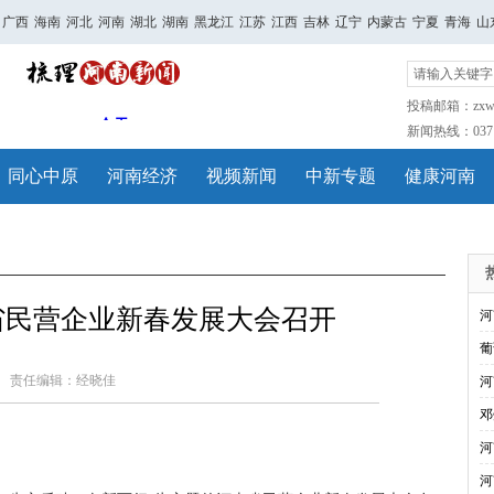
广西
海南
河北
河南
湖北
湖南
黑龙江
江苏
江西
吉林
辽宁
内蒙古
宁夏
青海
山
投稿邮箱：zxwh
新闻热线：0371-
同心中原
河南经济
视频新闻
中新专题
健康河南
省民营企业新春发展大会召开
河
葡
责任编辑：经晓佳
河
邓
河
河