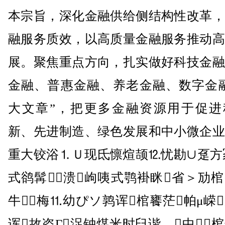
本宗旨，深化金融供给侧结构性改革，
融服务质效，以高质量金融服务推动高
展。聚焦重点方向，扎实做好科技金融
金融、普惠金融、养老金融、数字金融
大文章”，把更多金融资源用于促进
新、先进制造、绿色发展和中小微企业
重大铰浴⒈Ｕ现氐懔煊颉⒓忧勘∪趸方
式鹆髯溃岣咦式鹗褂眯省＞劢
牛梅⒒幼ぴソ鹑诨棺饔茫帕μ嵘
诨故盗Γ浞钟煤米时臼谐。中⒄