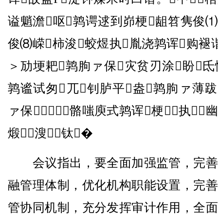
谥魈澹呕鹑谔逑到峁梗龃笤隽俊
俊⑻嵘柿浚蛟煜执胤浇鹑诨购褪
＞劢埂耙鹑朐ァ保灾贫刃涂盼氐
鹑谧试匆兀钊胪平盎鹑朐ァ薄
ァ保骼嗤庾式鹑诨梗执
煅⑹溲⒒钛�
会议指出，要全面加强监管，完善
融管理体制，优化机构职能设置，完善
管协同机制，充分发挥审计作用，全面