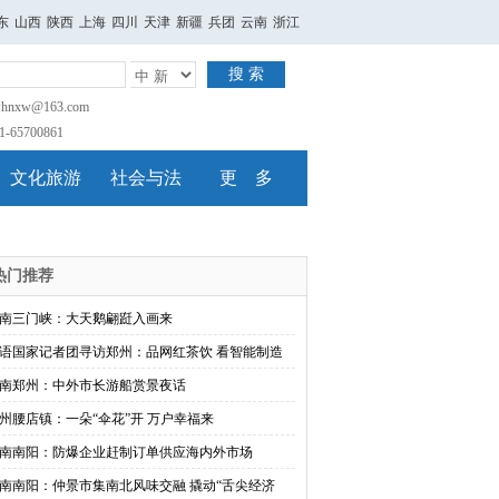
东
山西
陕西
上海
四川
天津
新疆
兵团
云南
浙江
搜 索
nxw@163.com
65700861
文化旅游
社会与法
更 多
热门推荐
南三门峡：大天鹅翩跹入画来
语国家记者团寻访郑州：品网红茶饮 看智能制造
南郑州：中外市长游船赏景夜话
州腰店镇：一朵“伞花”开 万户幸福来
南南阳：防爆企业赶制订单供应海内外市场
南南阳：仲景市集南北风味交融 撬动“舌尖经济