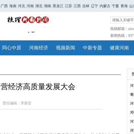
广西
海南
河北
河南
湖北
湖南
黑龙江
江苏
江西
吉林
辽宁
内蒙古
宁夏
青海
山
投稿邮箱：zxwh
新闻热线：0371-
同心中原
河南经济
视频新闻
中新专题
健康河南
民营经济高质量发展大会
河
葡
责任编辑：李新贺
河
邓
河
河