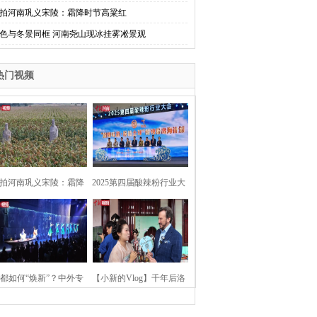
拍河南巩义宋陵：霜降时节高粱红
色与冬景同框 河南尧山现冰挂雾凇景观
热门视频
拍河南巩义宋陵：霜降
2025第四届酸辣粉行业大
时节高粱红
会在河南开封举行
都如何“焕新”？中外专
【小新的Vlog】千年后洛
：洛阳“样本”值得借鉴
阳上阳宫聚“世界各国使