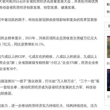
部大省河南20日召开全省民营经济高质量发展大会，并表彰河南优秀
航
，以推动该省民营经济创新发展、转型发展、健康发展。
秋
中最活跃的因子。特别在新冠肺炎疫情影响和复杂的世界贸易形
民企榜单显示，2021年，河南百强民企总营收首次突破万亿元大
7亿元，同比逆势增长16.1%。
成以上的GDP、七成左右的税收、八成以上的就业、九成以上
营企业7家；全省国家级专精特新“小巨人”企业370家，民营企业有
航
企业有30个。
推出“一揽子”惠企政策，打出如“万人助万企”、“三个一批”项
境等一套组合拳，推动民营经济成为该省经济发展的主力军、科技创
的助推器。
古
发力，进一步推动民营经济实力持续壮大、结构持续优化、活力
家