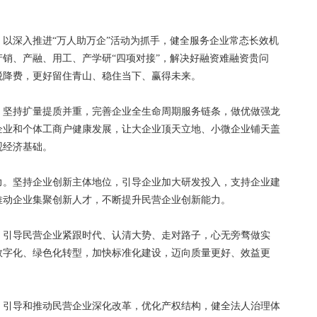
深入推进“万人助万企”活动为抓手，健全服务企业常态长效机
销、产融、用工、产学研“四项对接”，解决好融资难融资贵问
税降费，更好留住青山、稳住当下、赢得未来。
坚持扩量提质并重，完善企业全生命周期服务链条，做优做强龙
企业和个体工商户健康发展，让大企业顶天立地、小微企业铺天盖
观经济基础。
。坚持企业创新主体地位，引导企业加大研发投入，支持企业建
推动企业集聚创新人才，不断提升民营企业创新能力。
引导民营企业紧跟时代、认清大势、走对路子，心无旁骛做实
数字化、绿色化转型，加快标准化建设，迈向质量更好、效益更
引导和推动民营企业深化改革，优化产权结构，健全法人治理体