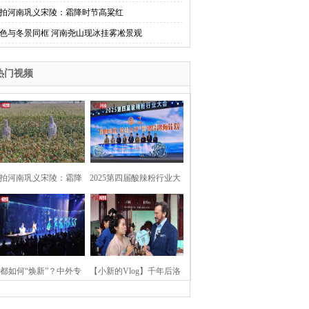
拍河南巩义宋陵：霜降时节高粱红
色与冬景同框 河南尧山现冰挂雾凇景观
热门视频
拍河南巩义宋陵：霜降
2025第四届酸辣粉行业大
时节高粱红
会在河南开封举行
都如何“焕新”？中外专
【小新的Vlog】千年后洛
：洛阳“样本”值得借鉴
阳上阳宫聚“世界各国使