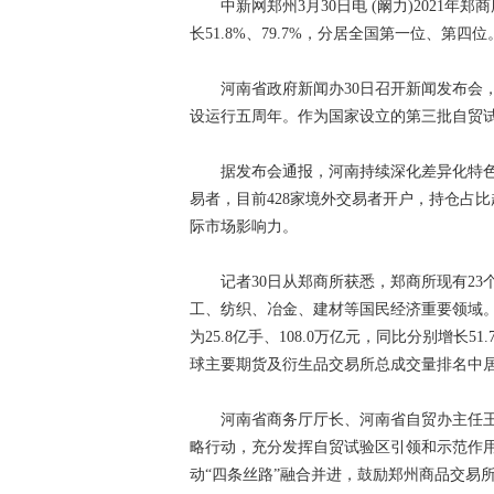
中新网郑州3月30日电 (阚力)2021年郑商
长51.8%、79.7%，分居全国第一位、第四位
河南省政府新闻办30日召开新闻发布会，作
设运行五周年。作为国家设立的第三批自贸
据发布会通报，河南持续深化差异化特色化
易者，目前428家境外交易者开户，持仓占比
际市场影响力。
记者30日从郑商所获悉，郑商所现有23
工、纺织、冶金、建材等国民经济重要领域。
为25.8亿手、108.0万亿元，同比分别增长51
球主要期货及衍生品交易所总成交量排名中居
河南省商务厅厅长、河南省自贸办主任王
略行动，充分发挥自贸试验区引领和示范作用
动“四条丝路”融合并进，鼓励郑州商品交易所