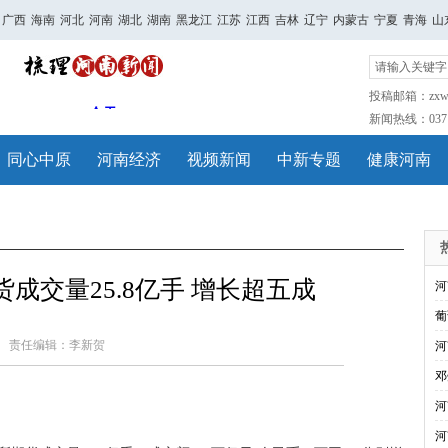
广西
海南
河北
河南
湖北
湖南
黑龙江
江苏
江西
吉林
辽宁
内蒙古
宁夏
青海
山
投稿邮箱：zxwh
新闻热线：0371-
同心中原
河南经济
视频新闻
中新专题
健康河南
货成交量25.8亿手 增长超五成
河
葡
责任编辑：李新贺
河
邓
河
河