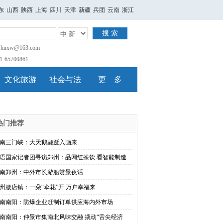
东
山西
陕西
上海
四川
天津
新疆
兵团
云南
浙江
搜 索
nxw@163.com
65700861
文化旅游
社会与法
更 多
热门推荐
南三门峡：大天鹅翩跹入画来
语国家记者团寻访郑州：品网红茶饮 看智能制造
南郑州：中外市长游船赏景夜话
州腰店镇：一朵“伞花”开 万户幸福来
南南阳：防爆企业赶制订单供应海内外市场
南南阳：仲景市集南北风味交融 撬动“舌尖经济