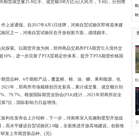
所期货成交量25.8亿手、成交额108万亿元(人民币，下同)，分别增
航
。
秋
上述通报。自2017年4月1日挂牌，河南自贸试验区即将迎来建
试验区之一，河南自贸试验区在开放创新方面，成绩颇丰。
探索。以期货开放为例，郑州商品交易所PTA期货引入境外交
超10%，进一步完善了PTA贸易定价体系，提升了PTA期货价格国
个期货品种、6个期权产品，覆盖粮、棉、油、糖、果和能源、化
航
2021年，郑商所市场规模创历史新高，累计成交量、成交额分别
.7%、79.7%。根据国际期货业协会(FIA)统计，2021年郑商所在全
第7位，国际影响力日益增强。
振利在发布会上介绍称，下一步，河南将深入实施制度型开放战
古
，高水平建设自贸试验区2.0版，全面推进开放高地建设。创新推
研发上市期货新品种。(完)
家