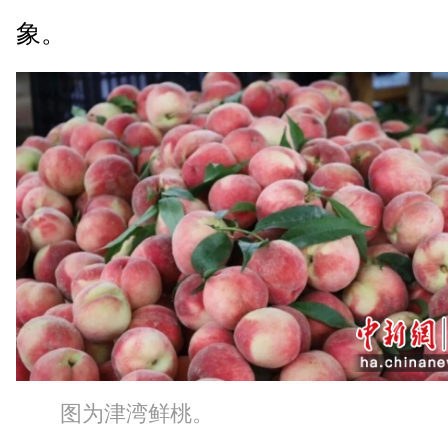
象。
图为津湾鲜桃。