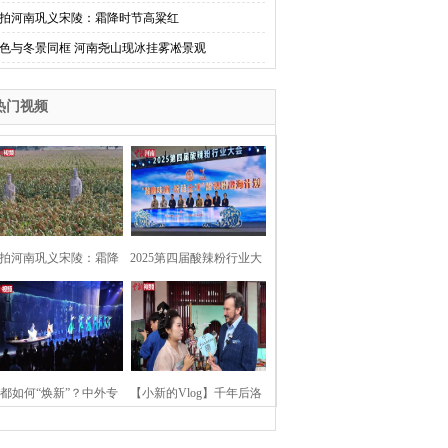
拍河南巩义宋陵：霜降时节高粱红
色与冬景同框 河南尧山现冰挂雾凇景观
热门视频
拍河南巩义宋陵：霜降
2025第四届酸辣粉行业大
时节高粱红
会在河南开封举行
都如何“焕新”？中外专
【小新的Vlog】千年后洛
：洛阳“样本”值得借鉴
阳上阳宫聚“世界各国使