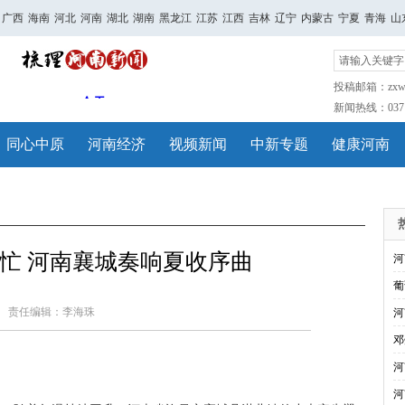
广西
海南
河北
河南
湖北
湖南
黑龙江
江苏
江西
吉林
辽宁
内蒙古
宁夏
青海
山
投稿邮箱：zxwh
新闻热线：0371-
同心中原
河南经济
视频新闻
中新专题
健康河南
忙 河南襄城奏响夏收序曲
河
葡
责任编辑：李海珠
河
邓
河
河