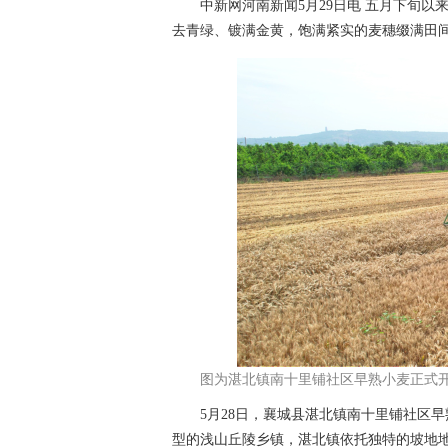
中新网河南新闻5月29日电 五月下旬以
去青绿、镀满金黄，饱满紧实的麦穗缀满田
图为湛北镇南十里铺社区早熟小麦正式
5月28日，襄城县湛北镇南十里铺社区早
型的浅山丘陵乡镇，湛北镇依托独特的坡地