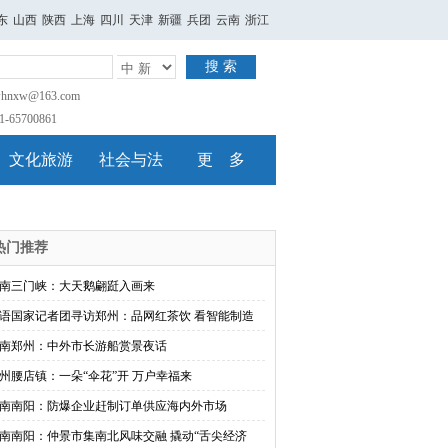
东
山西
陕西
上海
四川
天津
新疆
兵团
云南
浙江
搜 索
nxw@163.com
65700861
文化旅游
社会与法
更 多
热门推荐
南三门峡：大天鹅翩跹入画来
语国家记者团寻访郑州：品网红茶饮 看智能制造
南郑州：中外市长游船赏景夜话
州腰店镇：一朵“伞花”开 万户幸福来
南南阳：防爆企业赶制订单供应海内外市场
南南阳：仲景市集南北风味交融 撬动“舌尖经济