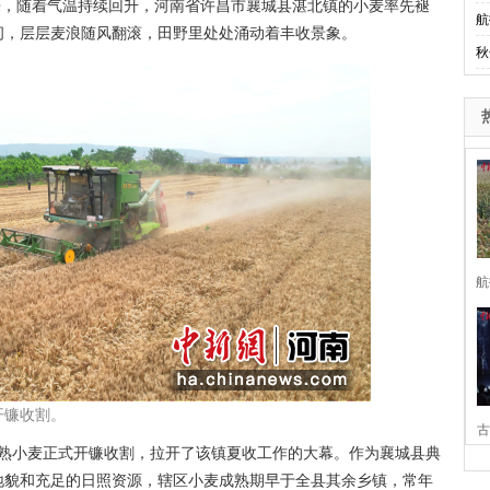
来，随着气温持续回升，河南省许昌市襄城县湛北镇的小麦率先褪
航
间，层层麦浪随风翻滚，田野里处处涌动着丰收景象。
秋
航
开镰收割。
古
熟小麦正式开镰收割，拉开了该镇夏收工作的大幕。作为襄城县典
家
地貌和充足的日照资源，辖区小麦成熟期早于全县其余乡镇，常年