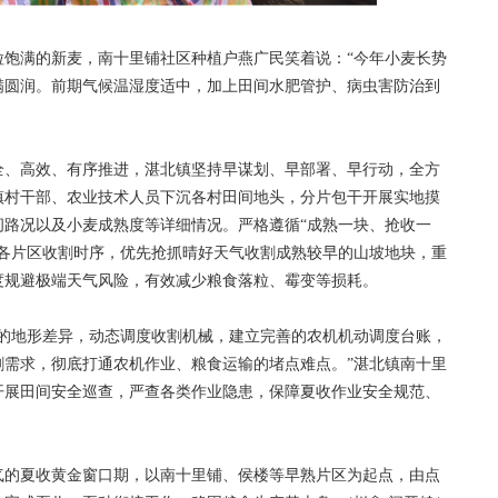
满的新麦，南十里铺社区种植户燕广民笑着说：“今年小麦长势
满圆润。前期气候温湿度适中，加上田间水肥管护、病虫害防治到
、高效、有序推进，湛北镇坚持早谋划、早部署、早行动，全方
镇村干部、农业技术人员下沉各村田间地头，分片包干开展实地摸
间路况以及小麦成熟度等详细情况。严格遵循“成熟一块、抢收一
、各片区收割时序，优先抢抓晴好天气收割成熟较早的山坡地块，重
度规避极端天气风险，有效减少粮食落粒、霉变等损耗。
地形差异，动态调度收割机械，建立完善的农机机动调度台账，
割需求，彻底打通农机作业、粮食运输的堵点难点。”湛北镇南十里
开展田间安全巡查，严查各类作业隐患，保障夏收作业安全规范、
的夏收黄金窗口期，以南十里铺、侯楼等早熟片区为起点，由点