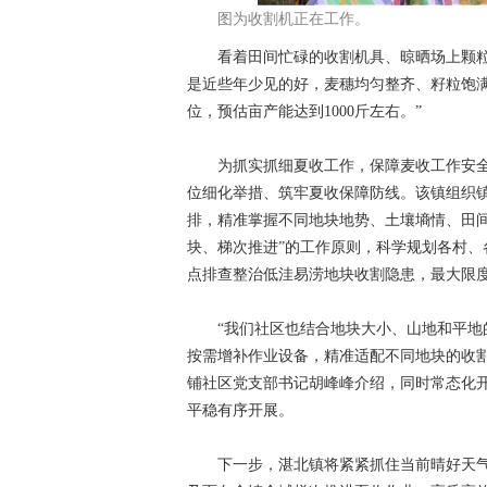
图为收割机正在工作。
看着田间忙碌的收割机具、晾晒场上颗粒饱
是近些年少见的好，麦穗均匀整齐、籽粒饱
位，预估亩产能达到1000斤左右。”
为抓实抓细夏收工作，保障麦收工作安全
位细化举措、筑牢夏收保障防线。该镇组织
排，精准掌握不同地块地势、土壤墒情、田
块、梯次推进”的工作原则，科学规划各村
点排查整治低洼易涝地块收割隐患，最大限
“我们社区也结合地块大小、山地和平地的
按需增补作业设备，精准适配不同地块的收
铺社区党支部书记胡峰峰介绍，同时常态化
平稳有序开展。
下一步，湛北镇将紧紧抓住当前晴好天气