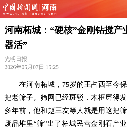
河南柘城：“硬核”金刚钻揽产
器活”
光明日报
2026年05月07日 15:25
在河南柘城，75岁的王占西至今保
把老筛子。筛网已经斑驳，木框磨得发
多年前，他和赵三友等人就是用这把筛
废品堆里“筛”出了柘城民营金刚石产