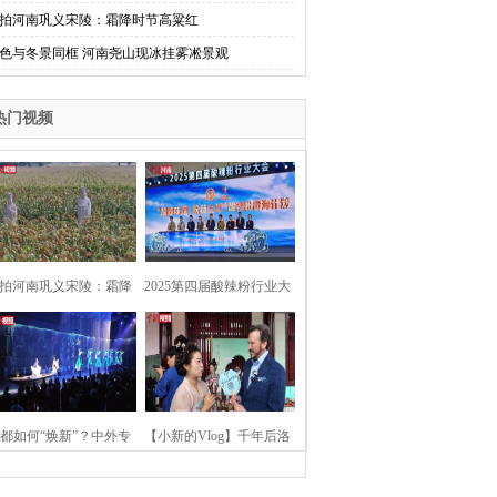
拍河南巩义宋陵：霜降时节高粱红
色与冬景同框 河南尧山现冰挂雾凇景观
热门视频
拍河南巩义宋陵：霜降
2025第四届酸辣粉行业大
时节高粱红
会在河南开封举行
都如何“焕新”？中外专
【小新的Vlog】千年后洛
：洛阳“样本”值得借鉴
阳上阳宫聚“世界各国使