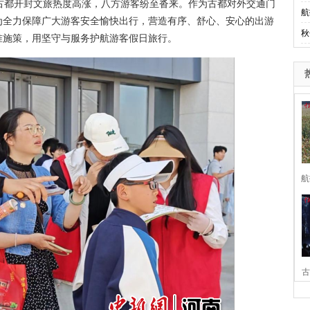
古都开封文旅热度高涨，八方游客纷至沓来。作为古都对外交通门
航
为全力保障广大游客安全愉快出行，营造有序、舒心、安心的出游
秋
准施策，用坚守与服务护航游客假日旅行。
航
古
家