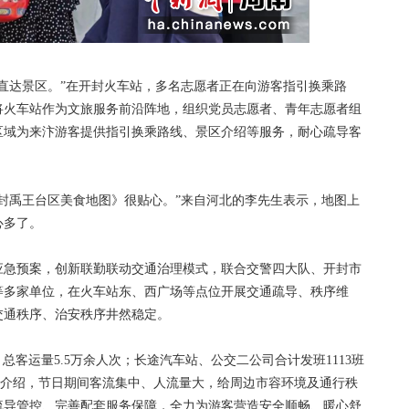
达景区。”在开封火车站，多名志愿者正在向游客指引换乘路
将火车站作为文旅服务前沿阵地，组织党员志愿者、青年志愿者组
区域为来汴游客提供指引换乘路线、景区介绍等服务，耐心疏导客
禹王台区美食地图》很贴心。”来自河北的李先生表示，地图上
心多了。
急预案，创新联勤联动交通治理模式，联合交警四大队、开封市
等多家单位，在火车站东、西广场等点位开展交通疏导、秩序维
交通秩序、治安秩序井然稳定。
总客运量5.5万余人次；长途汽车站、公交二公司合计发班1113班
李红介绍，节日期间客流集中、人流量大，给周边市容环境及通行秩
疏导管控、完善配套服务保障，全力为游客营造安全顺畅、暖心舒