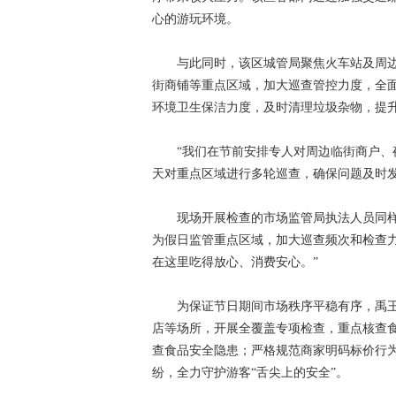
心的游玩环境。
与此同时，该区城管局聚焦火车站及周边
街商铺等重点区域，加大巡查管控力度，全
环境卫生保洁力度，及时清理垃圾杂物，提
“我们在节前安排专人对周边临街商户、夜
天对重点区域进行多轮巡查，确保问题及时
现场开展检查的市场监管局执法人员同样表
为假日监管重点区域，加大巡查频次和检查
在这里吃得放心、消费安心。”
为保证节日期间市场秩序平稳有序，禹王
店等场所，开展全覆盖专项检查，重点核查
查食品安全隐患；严格规范商家明码标价行
纷，全力守护游客“舌尖上的安全”。