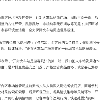
市容环境与秩序管控，针对火车站站前广场、周边主次干道、沿
面整治占道经营、乱停乱放、非机动车无序摆放等问题；加强区域
升市容环境整洁度，全力保障火车站周边道路畅通。
市摊位燃气使用进行了多层次、全方位的安全排查，假期期间每
发现、快速解决。”正在火车站广场巡查的一位城管执法队员表示。
示，“开封火车站是游客到汴的第一站，我们把火车站及周边作
力度，逐户排查食品安全问题，严格监管商品价格，就是要让游客
台区市场监管局提前派出执法人员深入周边餐饮门店、商超便利
食材采购索证索票、后厨环境卫生、餐具清洗消毒等关键环节，严
为，严厉打击哄抬物价、欺客宰客等违规行为，快速处置消费纠