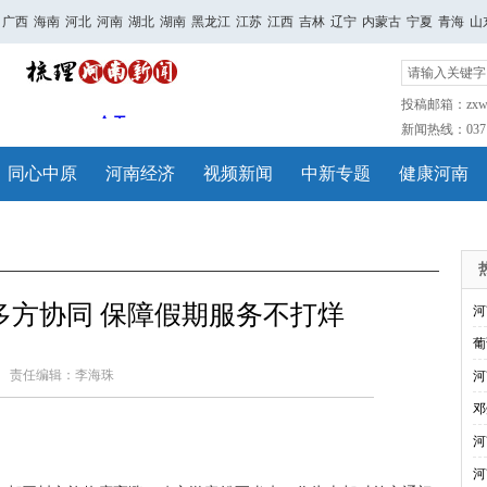
广西
海南
河北
河南
湖北
湖南
黑龙江
江苏
江西
吉林
辽宁
内蒙古
宁夏
青海
山
投稿邮箱：zxwh
新闻热线：0371-
同心中原
河南经济
视频新闻
中新专题
健康河南
多方协同 保障假期服务不打烊
河
葡
责任编辑：李海珠
河
邓
河
河