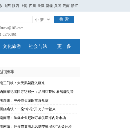
东
山西
陕西
上海
四川
天津
新疆
兵团
云南
浙江
搜 索
nxw@163.com
65700861
文化旅游
社会与法
更 多
热门推荐
南三门峡：大天鹅翩跹入画来
语国家记者团寻访郑州：品网红茶饮 看智能制造
南郑州：中外市长游船赏景夜话
州腰店镇：一朵“伞花”开 万户幸福来
南南阳：防爆企业赶制订单供应海内外市场
南南阳：仲景市集南北风味交融 撬动“舌尖经济