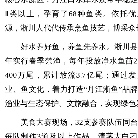
Ⅱ类以上，孕育了68种鱼类。依托优
源，淅川人代代传承烹鱼技艺，博采众
好水养好鱼，养鱼先养水。淅川县连
年实行春季禁渔，每年投放净水鱼苗2
400万尾，累计放流3.7亿尾；通过
业、鱼文化，着力打造“丹江淅鱼”品
渔业与生态保护、文旅融合，实现绿色
美食大赛现场，32支参赛队伍同台
每队制作3道及以上作品。清蒸大白刁