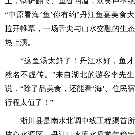
上，锅铲翻飞、鱼香四溢，欢笑声不绝
“中原看海‘鱼’你有约”丹江鱼宴美食
拉开帷幕，一场舌尖与山水交融的生态
热上演。
“这鱼汤太鲜了！丹江水好，鱼才
然名不虚传。”来自湖北的游客李先生
说，“除了品美食，还能看‘海’、住民
行程太值了！”
淅川县是南水北调中线工程渠首所
核心水源区，丹江口水库水质常年稳定