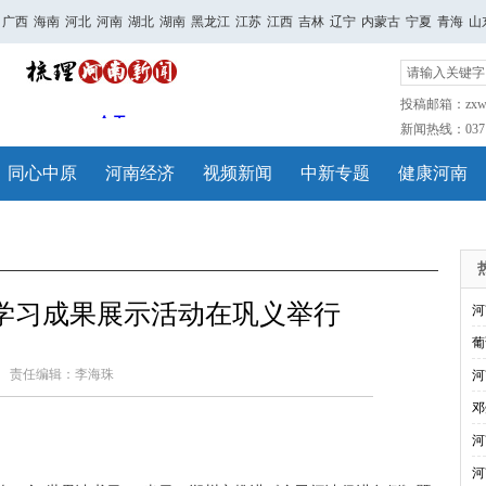
广西
海南
河北
河南
湖北
湖南
黑龙江
江苏
江西
吉林
辽宁
内蒙古
宁夏
青海
山
投稿邮箱：zxwh
新闻热线：0371-
同心中原
河南经济
视频新闻
中新专题
健康河南
学习成果展示活动在巩义举行
河
葡
责任编辑：李海珠
河
邓
河
河