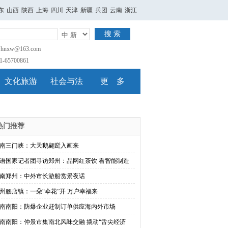
东
山西
陕西
上海
四川
天津
新疆
兵团
云南
浙江
搜 索
nxw@163.com
65700861
文化旅游
社会与法
更 多
热门推荐
南三门峡：大天鹅翩跹入画来
语国家记者团寻访郑州：品网红茶饮 看智能制造
南郑州：中外市长游船赏景夜话
州腰店镇：一朵“伞花”开 万户幸福来
南南阳：防爆企业赶制订单供应海内外市场
南南阳：仲景市集南北风味交融 撬动“舌尖经济