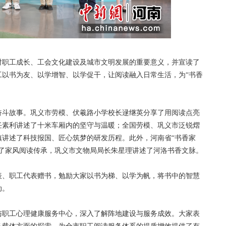
职工成长、工会文化建设及城市文明发展的重要意义，并宣读了
工以书为友、以学增智、以学促干，让阅读融入日常生活，为“书香
斗故事。巩义市劳模、伏羲路小学校长逯继英分享了用阅读点亮
任素利讲述了十米车厢内的坚守与温暖；全国劳模、巩义市泛锐熠
镇讲述了科技报国、匠心筑梦的研发历程。此外，河南省“书香家
享了家风阅读传承，巩义市文物局局长朱星理讲述了河洛书香文脉。
、职工代表赠书，勉励大家以书为梯、以学为帆，将书中的智慧
动。
职工心理健康服务中心，深入了解阵地建设与服务成效。大家表