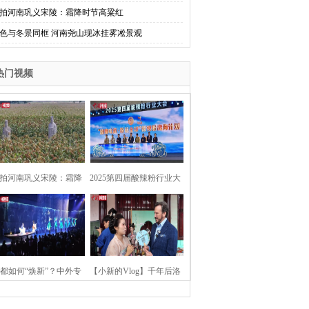
拍河南巩义宋陵：霜降时节高粱红
色与冬景同框 河南尧山现冰挂雾凇景观
热门视频
拍河南巩义宋陵：霜降
2025第四届酸辣粉行业大
时节高粱红
会在河南开封举行
都如何“焕新”？中外专
【小新的Vlog】千年后洛
：洛阳“样本”值得借鉴
阳上阳宫聚“世界各国使