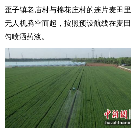
歪子镇老庙村与棉花庄村的连片麦田里
无人机腾空而起，按照预设航线在麦田
匀喷洒药液。