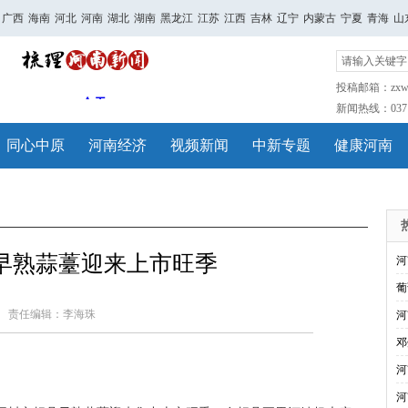
广西
海南
河北
河南
湖北
湖南
黑龙江
江苏
江西
吉林
辽宁
内蒙古
宁夏
青海
山
投稿邮箱：zxwh
新闻热线：0371-
同心中原
河南经济
视频新闻
中新专题
健康河南
早熟蒜薹迎来上市旺季
河
葡
责任编辑：李海珠
河
邓
河
河