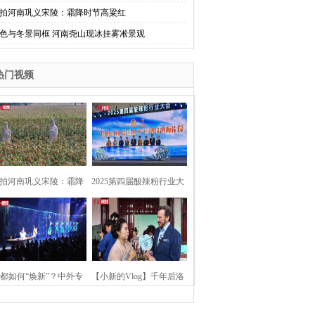
拍河南巩义宋陵：霜降时节高粱红
色与冬景同框 河南尧山现冰挂雾凇景观
热门视频
拍河南巩义宋陵：霜降
2025第四届酸辣粉行业大
时节高粱红
会在河南开封举行
都如何“焕新”？中外专
【小新的Vlog】千年后洛
：洛阳“样本”值得借鉴
阳上阳宫聚“世界各国使