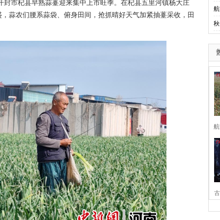
开封市杞县早熟蒜薹迎来集中上市旺季。在杞县五里河镇杨大庄
航
盛，蒜农们腰系蒜袋、俯身田间，抢抓晴好天气加紧抽薹采收，田
秋
航
古
家