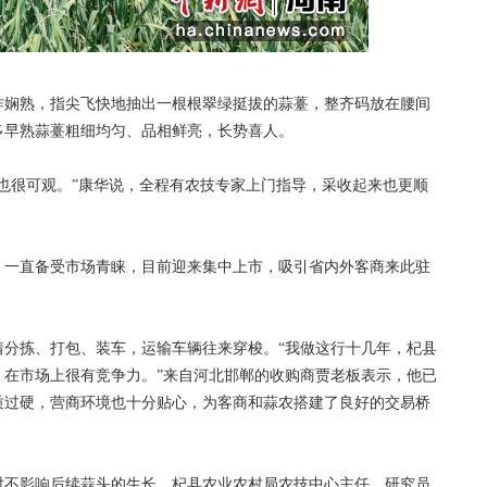
娴熟，指尖飞快地抽出一根根翠绿挺拔的蒜薹，整齐码放在腰间
多早熟蒜薹粗细均匀、品相鲜亮，长势喜人。
很可观。”康华说，全程有农技专家上门指导，采收起来也更顺
一直备受市场青睐，目前迎来集中上市，吸引省内外客商来此驻
拣、打包、装车，运输车辆往来穿梭。“我做这行十几年，杞县
，在市场上很有竞争力。”来自河北邯郸的收购商贾老板表示，他已
质过硬，营商环境也十分贴心，为客商和蒜农搭建了良好的交易桥
不影响后续蒜头的生长，杞县农业农村局农技中心主任、研究员