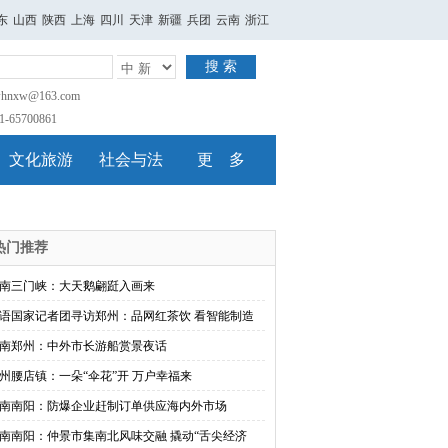
东
山西
陕西
上海
四川
天津
新疆
兵团
云南
浙江
搜 索
nxw@163.com
65700861
文化旅游
社会与法
更 多
热门推荐
南三门峡：大天鹅翩跹入画来
语国家记者团寻访郑州：品网红茶饮 看智能制造
南郑州：中外市长游船赏景夜话
州腰店镇：一朵“伞花”开 万户幸福来
南南阳：防爆企业赶制订单供应海内外市场
南南阳：仲景市集南北风味交融 撬动“舌尖经济