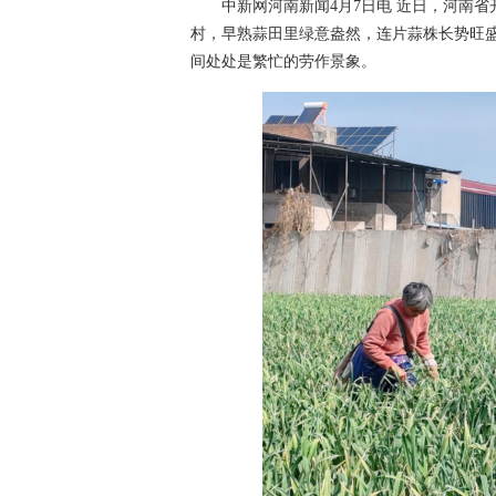
中新网河南新闻4月7日电 近日，河南省
村，早熟蒜田里绿意盎然，连片蒜株长势旺
间处处是繁忙的劳作景象。