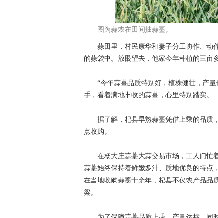
图为蒜农在田间抽蒜薹。
蒜田里，村民康华和妻子分工协作、动作
的蒜袋中。放眼望去，他家今年种植的三亩
“今年蒜薹品质特别好，植株健壮，产量也
手，看着满地丰收的蒜薹，心里特别踏实。
据了解，杞县早熟蒜薹凭借上乘的品质，
点收购。
在杨大庄蒜薹大蒜交易市场，工人们忙着分
蒜薹始终保持着鲜嫩多汁、质地优良的特点
在当地收购蒜薹十余年，杞县不仅农产品品
梁。
为了保障蒜薹品质上乘、产量达标，同时