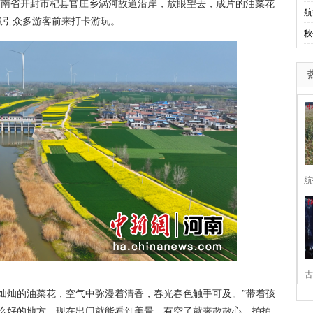
河南省开封市杞县官庄乡涡河故道沿岸，放眼望去，成片的油菜花
航
吸引众多游客前来打卡游玩。
秋
航
古
灿的油菜花，空气中弥漫着清香，春光春色触手可及。”带着孩
家
这么好的地方，现在出门就能看到美景，有空了就来散散心、拍拍