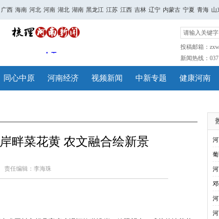
广西
海南
河北
河南
湖北
湖南
黑龙江
江苏
江西
吉林
辽宁
内蒙古
宁夏
青海
山
投稿邮箱：zxwh
新闻热线：0371-
同心中原
河南经济
视频新闻
中新专题
健康河南
岸畔菜花黄 农文融合绘新景
河
葡
责任编辑：李海珠
河
邓
河
河