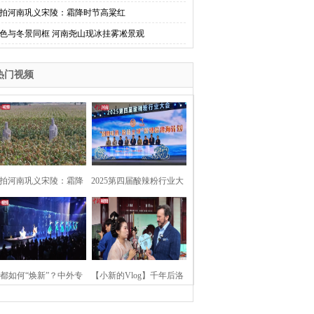
拍河南巩义宋陵：霜降时节高粱红
色与冬景同框 河南尧山现冰挂雾凇景观
热门视频
拍河南巩义宋陵：霜降
2025第四届酸辣粉行业大
时节高粱红
会在河南开封举行
都如何“焕新”？中外专
【小新的Vlog】千年后洛
：洛阳“样本”值得借鉴
阳上阳宫聚“世界各国使