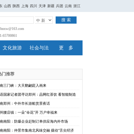
东
山西
陕西
上海
四川
天津
新疆
兵团
云南
浙江
搜 索
nxw@163.com
65700861
文化旅游
社会与法
更 多
热门推荐
南三门峡：大天鹅翩跹入画来
语国家记者团寻访郑州：品网红茶饮 看智能制造
南郑州：中外市长游船赏景夜话
州腰店镇：一朵“伞花”开 万户幸福来
南南阳：防爆企业赶制订单供应海内外市场
南南阳：仲景市集南北风味交融 撬动“舌尖经济