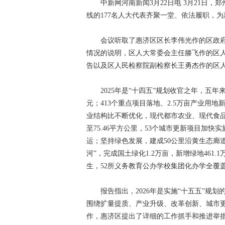
中新网河南新闻3月22日电 3月21日，
线的177名人大代表齐聚一堂、依法履职，为
会议听取了惠济区区长李伟光作的区政府工作
情况的说明，区人大常委会主任滕飞作的区
告以及区人民检察院副检察长王勇杰作的区
2025年是“十四五”规划收官之年，五年来，
元；413个重点项目落地、2.5万亩产业用
业结构比不断优化，现代都市农业、现代食
至75.46平方公里，53个城市更新项目加快
运；坚持绿色发展，建成50公里沿黄生态廊
河”，完成国土绿化1.2万亩，新增绿地461
生，52所义务教育公办学校集团化办学全覆
报告指出，2026年是实施“十五五”规划
围绕扩量提质、产业升级、改革创新、城市
作，惠济区提出了详细的工作抓手和推进举