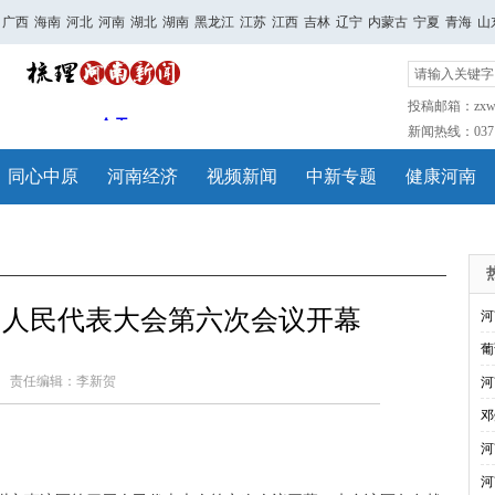
广西
海南
河北
河南
湖北
湖南
黑龙江
江苏
江西
吉林
辽宁
内蒙古
宁夏
青海
山
投稿邮箱：zxwh
新闻热线：0371-
同心中原
河南经济
视频新闻
中新专题
健康河南
届人民代表大会第六次会议开幕
河
葡
责任编辑：李新贺
河
邓
河
河