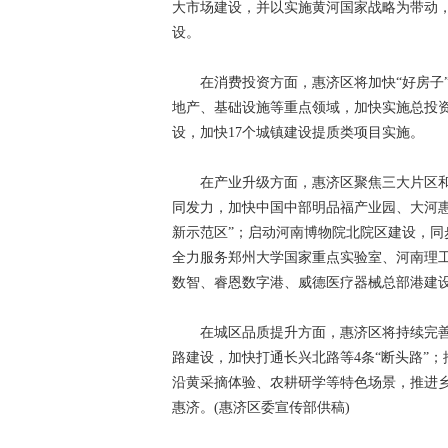
大市场建设，并以实施黄河国家战略为带动，
设。
在消费投资方面，惠济区将加快“好房子”
地产、基础设施等重点领域，加快实施总投资11
设，加快17个城镇建设提质类项目实施。
在产业升级方面，惠济区聚焦三大片区和“
同发力，加快中国中部明品福产业园、大河
新示范区”；启动河南博物院北院区建设，同
全力服务郑州大学国家重点实验室、河南理
数智、睿恩数字港、威德医疗器械总部港建
在城区品质提升方面，惠济区将持续完善产
路建设，加快打通长兴北路等4条“断头路”
沿黄采摘体验、农耕研学等特色场景，推进
惠济。(惠济区委宣传部供稿)