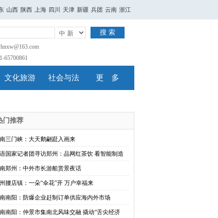
东
山西
陕西
上海
四川
天津
新疆
兵团
云南
浙江
搜 索
nxw@163.com
65700861
文化旅游
社会与法
更 多
热门推荐
南三门峡：大天鹅翩跹入画来
语国家记者团寻访郑州：品网红茶饮 看智能制造
南郑州：中外市长游船赏景夜话
州腰店镇：一朵“伞花”开 万户幸福来
南南阳：防爆企业赶制订单供应海内外市场
南南阳：仲景市集南北风味交融 撬动“舌尖经济