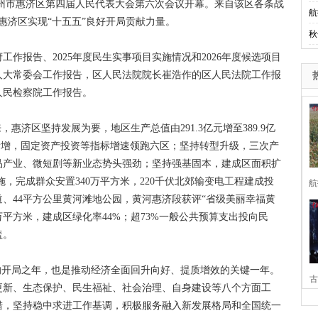
郑州市惠济区第四届人民代表大会第六次会议开幕。来自该区各条战
航
惠济区实现“十五五”良好开局贡献力量。
秋
报告、2025年度民生实事项目实施情况和2026年度候选项目
人大常委会工作报告，区人民法院院长崔浩作的区人民法院工作报
人民检察院工作报告。
惠济区坚持发展为要，地区生产总值由291.3亿元增至389.9亿
地新增，固定资产投资等指标增速领跑六区；坚持转型升级，三次产
品产业、微短剧等新业态势头强劲；坚持强基固本，建成区面积扩
实施，完成群众安置340万平方米，220千伏北郊输变电工程建成投
航
道、44平方公里黄河滩地公园，黄河惠济段获评“省级美丽幸福黄
.1万平方米，建成区绿化率44%；超73%一般公共预算支出投向民
盖。
的开局之年，也是推动经济全面回升向好、提质增效的关键一年。
古
更新、生态保护、民生福祉、社会治理、自身建设等八个方面工
措，坚持稳中求进工作基调，积极服务融入新发展格局和全国统一
家