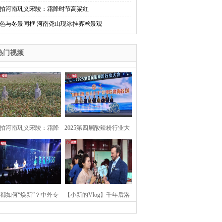
拍河南巩义宋陵：霜降时节高粱红
色与冬景同框 河南尧山现冰挂雾凇景观
热门视频
拍河南巩义宋陵：霜降
2025第四届酸辣粉行业大
时节高粱红
会在河南开封举行
都如何“焕新”？中外专
【小新的Vlog】千年后洛
：洛阳“样本”值得借鉴
阳上阳宫聚“世界各国使