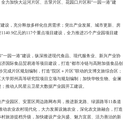
全力加快大运河片区、古荥片区、花园口片区和“一园一港”建
建设，充分释放多样化住房需求；突出产业发展、城市更新、房
40.9亿元的117个重点项目建设，全力推进25个产业园项目建
一园一港”建设，纵深推进现代食品、现代服务业、新兴产业协
惠济国际食品贸易港等项目建设，打造“都市冷链与高附加值食品创
步完成片区规划编制，打造“院区＋片区”联动的文博文旅综合区；
工大学郑州高等研究院项目立项与规划编制；加快华牧生物、金澜
设；推动人民星云卫星大数据产业园开工建设。
业园区、安置区周边路网布局，推进新龙路、绿源路等11条道
；推动农业农村现代化，大力发展设施农业，深化农文旅融合，打造
乡村旅游提档升级，加快建设产业兴盛、魅力宜居、活力善治的新