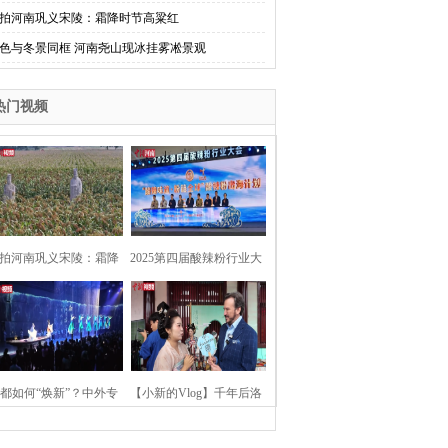
拍河南巩义宋陵：霜降时节高粱红
色与冬景同框 河南尧山现冰挂雾凇景观
热门视频
拍河南巩义宋陵：霜降
2025第四届酸辣粉行业大
时节高粱红
会在河南开封举行
都如何“焕新”？中外专
【小新的Vlog】千年后洛
：洛阳“样本”值得借鉴
阳上阳宫聚“世界各国使