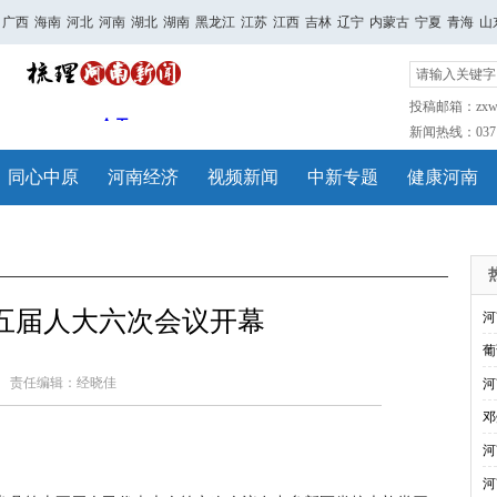
广西
海南
河北
河南
湖北
湖南
黑龙江
江苏
江西
吉林
辽宁
内蒙古
宁夏
青海
山
投稿邮箱：zxwh
新闻热线：0371-
同心中原
河南经济
视频新闻
中新专题
健康河南
五届人大六次会议开幕
河
葡
责任编辑：经晓佳
河
邓
河
河