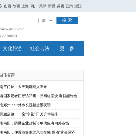
东
山西
陕西
上海
四川
天津
新疆
兵团
云南
浙江
搜 索
nxw@163.com
65700861
文化旅游
社会与法
更 多
热门推荐
南三门峡：大天鹅翩跹入画来
语国家记者团寻访郑州：品网红茶饮 看智能制造
南郑州：中外市长游船赏景夜话
州腰店镇：一朵“伞花”开 万户幸福来
南南阳：防爆企业赶制订单供应海内外市场
南南阳：仲景市集南北风味交融 撬动“舌尖经济