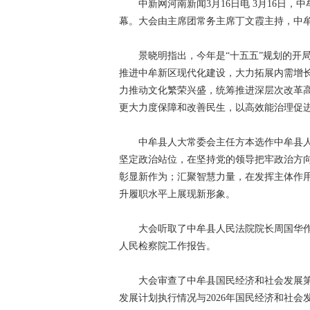
中新网河南新闻3月16日电 3月16日，
幕。大会由主席团常务主席丁文霞主持，中
景晓明指出，今年是“十五五”规划的开局
推进中牟新区现代化建设，大力拓展内需增
力推动文化繁荣兴盛，统筹推进深层次改革
更大力度保障和改善民生，以高效能治理促
中牟县人大常委会主任方本选作中牟县人大
坚定政治站位，在坚持党的领导把牢政治方
彰显新作为；汇聚智慧力量，在发挥主体作
升履职水平上展现新形象。
大会听取了中牟县人民法院院长周国华作
人民检察院工作报告。
大会审查了中牟县国民经济和社会发展第十五
发展计划执行情况与2026年国民经济和社会发