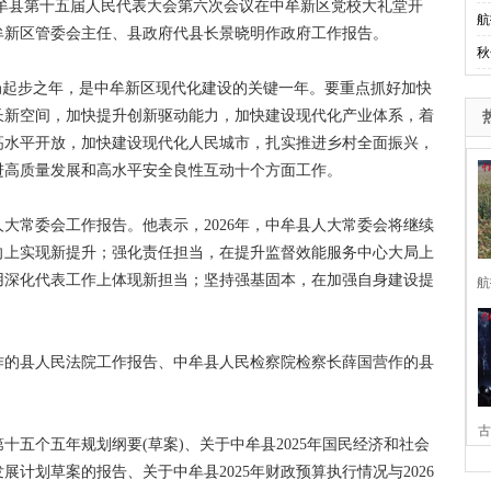
中牟县第十五届人民代表大会第六次会议在中牟新区党校大礼堂开
航
牟新区管委会主任、县政府代县长景晓明作政府工作报告。
秋
起步之年，是中牟新区现代化建设的关键一年。要重点抓好加快
长新空间，加快提升创新驱动能力，加快建设现代化产业体系，着
高水平开放，加快建设现代化人民城市，扎实推进乡村全面振兴，
进高质量发展和高水平安全良性互动十个方面工作。
常委会工作报告。他表示，2026年，中牟县人大常委会将继续
向上实现新提升；强化责任担当，在提升监督效能服务中心大局上
用深化代表工作上体现新担当；坚持强基固本，在加强自身建设提
航
的县人民法院工作报告、中牟县人民检察院检察长薛国营作的县
古
个五年规划纲要(草案)、关于中牟县2025年国民经济和社会
展计划草案的报告、关于中牟县2025年财政预算执行情况与2026
家