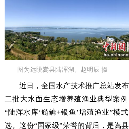
图为远眺嵩县陆浑湖。赵明辰 摄
近日，全国水产技术推广总站发布
二批大水面生态增养殖渔业典型案例
“陆浑水库‘鲢鳙+银鱼’增殖渔业”模
选。这份“国家级”荣誉的背后，是嵩