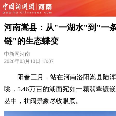
河南嵩县：从"一湖水"到"一
链"的生态蝶变
中新网河南
2026年03月10日 13:07
阳春三月，站在河南洛阳嵩县陆浑
眺，5.46万亩的湖面宛如一颗翡翠镶
丛中，壮阔景象尽收眼底。