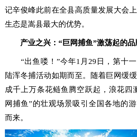
记辛俊峰此前在全县高质量发展大会上
生态是嵩县最大的优势。
产业之兴：“巨网捕鱼”激荡起的品
“出鱼喽！”今年1月29日，第十一
陆浑冬捕活动如期而至。随着巨网缓缓
成千上万条花鲢鱼腾空跃起，浪花四溅
网捕鱼”的壮观场景吸引全国各地的游
而来。