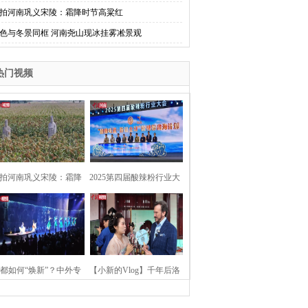
拍河南巩义宋陵：霜降时节高粱红
色与冬景同框 河南尧山现冰挂雾凇景观
热门视频
拍河南巩义宋陵：霜降
2025第四届酸辣粉行业大
时节高粱红
会在河南开封举行
都如何“焕新”？中外专
【小新的Vlog】千年后洛
：洛阳“样本”值得借鉴
阳上阳宫聚“世界各国使