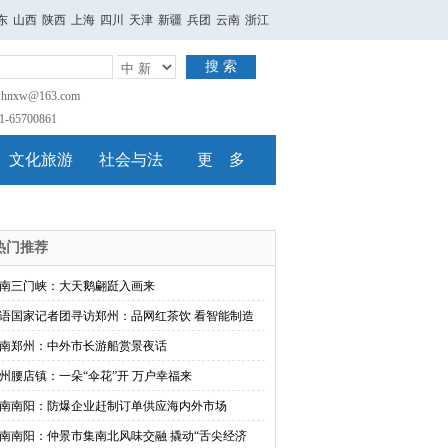
东
山西
陕西
上海
四川
天津
新疆
兵团
云南
浙江
搜 索
nxw@163.com
65700861
文化旅游
社会与法
更 多
热门推荐
南三门峡：大天鹅翩跹入画来
语国家记者团寻访郑州：品网红茶饮 看智能制造
南郑州：中外市长游船赏景夜话
州腰店镇：一朵“伞花”开 万户幸福来
南南阳：防爆企业赶制订单供应海内外市场
南南阳：仲景市集南北风味交融 撬动“舌尖经济