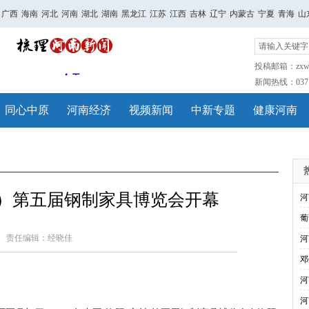
广西
海南
河北
河南
湖北
湖南
黑龙江
江苏
江西
吉林
辽宁
内蒙古
宁夏
青海
山
投稿邮箱：zxwh
新闻热线：0371-
同心中原
河南经济
视频新闻
中新专题
健康河南
村）第五届钢制家具博览会开幕
河
葡
责任编辑：经晓佳
河
邓
河
河