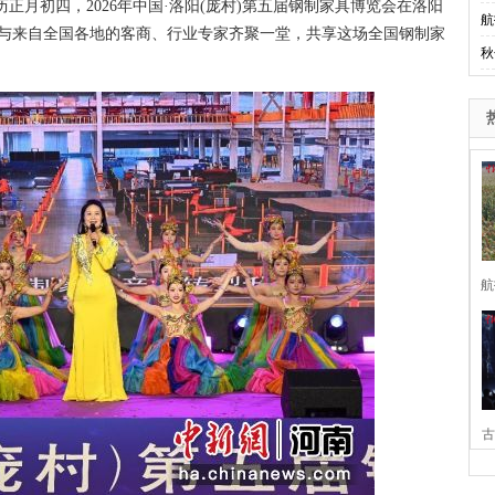
正月初四，2026年中国·洛阳(庞村)第五届钢制家具博览会在洛阳
航
品与来自全国各地的客商、行业专家齐聚一堂，共享这场全国钢制家
秋
航
古
家