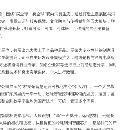
，围绕“买全球、卖全球”双向消费生态，通过打造主题展区与消
营销、质量认证与服务保障、文化融合与传播赋能等五大板块，联
阳年”落地开花，打造可买、可看、可体验、可传播的展会消费盛
”。
个展位，共展出九大类上千个品种展品。展馆为专业性的钢制家具
比显著提升，企业自主研发设备规模扩大，网络销售与跨境电商板
办方还将邀请行业专家、知名企业家等进行行业前沿动态分享，同时
优秀新技术和突出贡献集体、个人进行致谢。
司展示的“档案馆智慧运营可视化中心”引人注目。一个大屏幕
“看懂”库房里的一举一动，还能智能控制档案馆的温度、湿度，监
据整合到数字孪生均为国产技术，可统一管理多个库房。
能柜更接地气。人脸识别，“滴”一声就开；远程控制、云端备
年火爆的相机租赁柜，从租赁柜的冷轧钢到智能芯片，都是我们的产