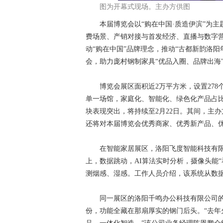
图为开幕式现场。主办方供图
本届博览会以“购在中国·质造伊滨”为主题
费场景、产销对接与首发经济、直播与数字
动“购在中国”品牌理念，推动“古都新韵洛
会，助力庞村钢制家具“优品入圈、品牌出海
博览会展区面积近2万平方米，设置278
单一场馆，家庭化、智能化、绿色化产品占
块表现突出，将持续至2月22日。其间，主
还将对本届博览会优秀商家、优秀新产品、
在智能家居展区，洛阳飞度智能科技有限公
上，数据跳动，AI算法实时分析，摄像头能
测烟感、湿感。工作人员介绍，该系统从数
同一展区的洛阳千鸣办公科技有限公司的智
份，功能全藏在那扇厚实的钢门后头。“去