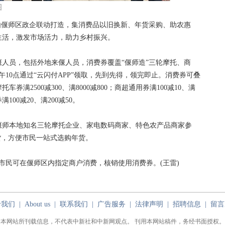
图
偃师区政企联动打造，集消费品以旧换新、年货采购、助农惠
生活，激发市场活力，助力乡村振兴。
员，包括外地来偃人员，消费券覆盖“偃师造”三轮摩托、商
午10点通过“云闪付APP”领取，先到先得，领完即止。消费券可叠
满2500减300、满8000减800；商超通用券满100减10、满
100减20、满200减50。
师本地知名三轮摩托企业、家电数码商家、特色农产品商家参
货，方便市民一站式选购年货。
民可在偃师区内指定商户消费，核销使用消费券。(王雷)
于我们
|
About us
|
联系我们
|
广告服务
|
法律声明
|
招聘信息
|
留言
本网站所刊载信息，不代表中新社和中新网观点。 刊用本网站稿件，务经书面授权。