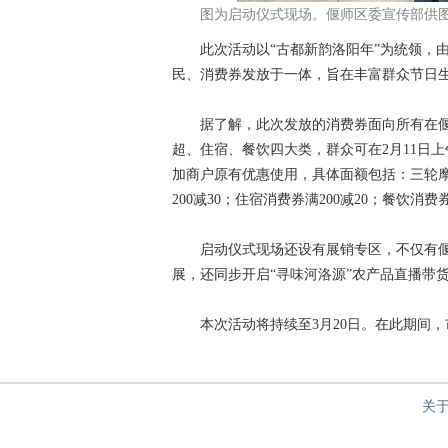
图为启动仪式现场。偃师区委宣传部供
此次活动以“古都新韵洛阳年”为统领，由
民、消费券发放于一体，旨在丰富群众节日
据了解，此次发放的消费券面向所有在偃人
超、住宿、餐饮四大类，群众可在2月11日上
加商户原有优惠使用，具体面额包括：三轮摩托车券
200减30；住宿消费券满200减20；餐饮消费券满
启动仪式现场还设有展销专区，不仅有偃
展，还同步开启“寻味河洛源”农产品直播带
本次活动将持续至3月20日。在此期间，市
关