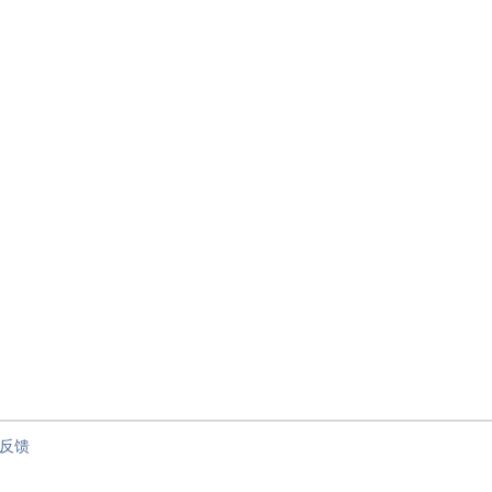
节”
反馈