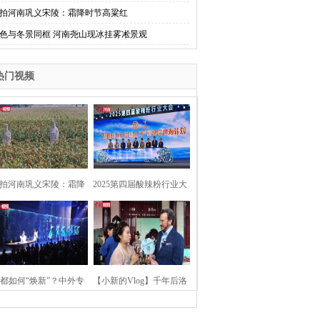
拍河南巩义宋陵：霜降时节高粱红
色与冬景同框 河南尧山现冰挂雾凇景观
热门视频
拍河南巩义宋陵：霜降
2025第四届酸辣粉行业大
时节高粱红
会在河南开封举行
都如何“焕新”？中外专
【小新的Vlog】千年后洛
：洛阳“样本”值得借鉴
阳上阳宫聚“世界各国使