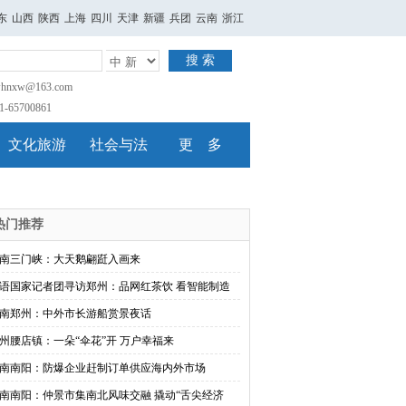
东
山西
陕西
上海
四川
天津
新疆
兵团
云南
浙江
搜 索
nxw@163.com
65700861
文化旅游
社会与法
更 多
热门推荐
南三门峡：大天鹅翩跹入画来
语国家记者团寻访郑州：品网红茶饮 看智能制造
南郑州：中外市长游船赏景夜话
州腰店镇：一朵“伞花”开 万户幸福来
南南阳：防爆企业赶制订单供应海内外市场
南南阳：仲景市集南北风味交融 撬动“舌尖经济