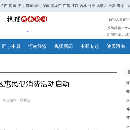
广西
海南
河北
河南
湖北
湖南
黑龙江
江苏
江西
吉林
辽宁
内蒙古
宁夏
青海
山
投稿邮箱：zxwh
新闻热线：0371-
同心中原
河南经济
视频新闻
中新专题
健康河南
区惠民促消费活动启动
河
葡
责任编辑：经晓佳
河
邓
河
河