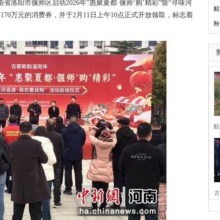
省洛阳市偃师区启动2026年“惠聚夏都·偃师‘购’精彩”暨“寻味河
航
170万元的消费券，并于2月11日上午10点正式开放领取，标志着
秋
航
古
家