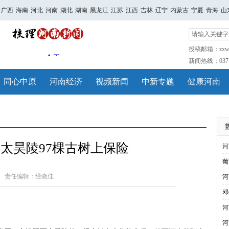
广西
海南
河北
河南
湖北
湖南
黑龙江
江苏
江西
吉林
辽宁
内蒙古
宁夏
青海
山
投稿邮箱：zxwh
新闻热线：0371-
同心中原
河南经济
视频新闻
中新专题
健康河南
太昊陵97棵古树上保险
河
葡
责任编辑：经晓佳
河
邓
河
河