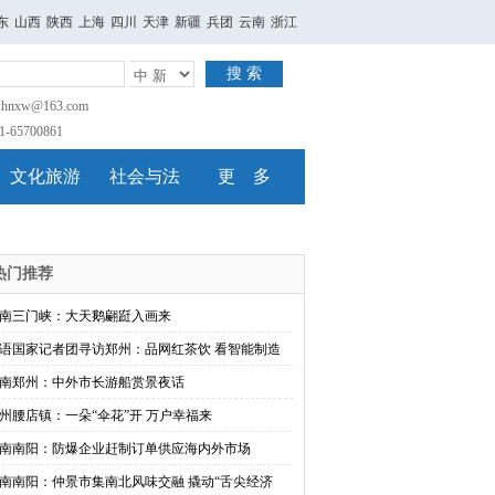
东
山西
陕西
上海
四川
天津
新疆
兵团
云南
浙江
搜 索
nxw@163.com
65700861
文化旅游
社会与法
更 多
热门推荐
南三门峡：大天鹅翩跹入画来
语国家记者团寻访郑州：品网红茶饮 看智能制造
南郑州：中外市长游船赏景夜话
州腰店镇：一朵“伞花”开 万户幸福来
南南阳：防爆企业赶制订单供应海内外市场
南南阳：仲景市集南北风味交融 撬动“舌尖经济