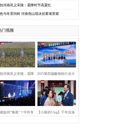
拍河南巩义宋陵：霜降时节高粱红
色与冬景同框 河南尧山现冰挂雾凇景观
热门视频
拍河南巩义宋陵：霜降
2025第四届酸辣粉行业大
时节高粱红
会在河南开封举行
都如何“焕新”？中外专
【小新的Vlog】千年后洛
：洛阳“样本”值得借鉴
阳上阳宫聚“世界各国使