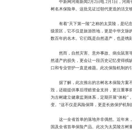
中新网河南新闻2月2日电 2月1日，河南
树名木保险单。这批见证过朝代更迭的活文
有着“天下第一陵”之称的太昊陵，是纪念
级景区，它不仅是旅游胜地，更是中华文脉
数百年的名木。它们既是自然遗产，也是镌刻
然而，自然灾害、意外事故、病虫鼠害等威
然遗产的损失，更会让一段历史记忆变得残
口和专业管护一直是难题。此次保险机制的
据了解，此次推出的古树名木保险方案不
毁，还能提供事后理赔资金支持，更注重事
为古树建立健康监测体系，定期开展“体检”
变。“这不仅是风险保障，更是长效保护机制
这一全省首单的落地并非偶然。近年来，
国及全省首单保险产品。此次为太昊陵古树