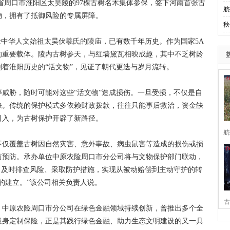
省周口市淮阳区太昊陵的97棵古树名木集体参保，签下河南首张古
航
物，拥有了抵御风险的专属屏障。
秋
中华人文始祖太昊伏羲氏的陵庙，已有数千年历史。作为国家5A
的重要载体。陵内古树参天，与红墙黛瓦相映成趣，其中不乏树龄
着淮阳历史的“活文物”，见证了朝代更迭与岁月流转。
胁，随时可能对这些“活文物”造成损伤。一旦受损，不仅是自
缺。传统的保护模式多依赖财政拨款，往往只能事后救治，资金缺
引入，为古树保护开辟了新路径。
航
仅覆盖古树因自然灾害、意外事故、病虫鼠害等造成的损伤或损
前预防。承办单位中原农险周口市分公司将与文物保护部门联动，
，及时排查风险、采取防护措施，实现从被动赔偿到主动守护的转
的建立。”该公司相关负责人说。
古
中原农险周口市分公司在绿色金融领域持续创新，曾推出多个全
量身定制保险，正是其践行绿色金融、助力生态文明建设的又一具
家