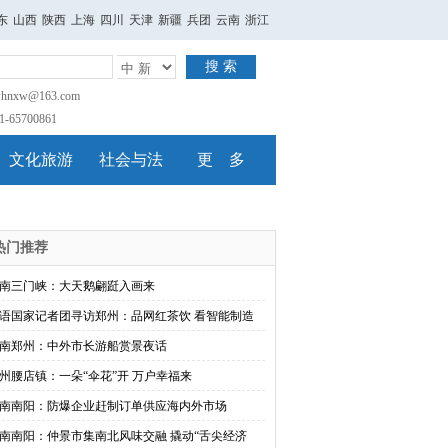
东
山西
陕西
上海
四川
天津
新疆
兵团
云南
浙江
搜 索
nxw@163.com
65700861
文化旅游
社会与法
更 多
热门推荐
南三门峡：大天鹅翩跹入画来
语国家记者团寻访郑州：品网红茶饮 看智能制造
南郑州：中外市长游船赏景夜话
州腰店镇：一朵“伞花”开 万户幸福来
南南阳：防爆企业赶制订单供应海内外市场
南南阳：仲景市集南北风味交融 撬动“舌尖经济