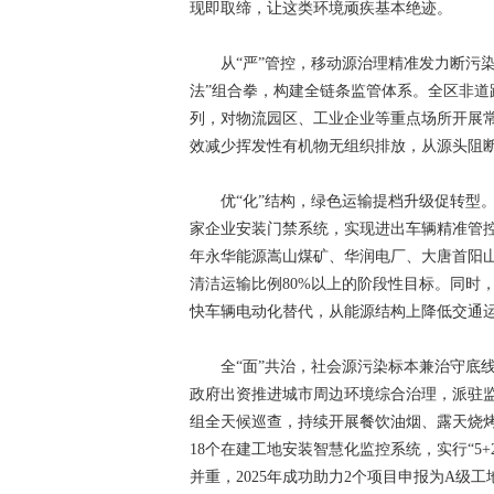
现即取缔，让这类环境顽疾基本绝迹。
从“严”管控，移动源治理精准发力断污染
法”组合拳，构建全链条监管体系。全区非
列，对物流园区、工业企业等重点场所开展
效减少挥发性有机物无组织排放，从源头阻
优“化”结构，绿色运输提档升级促转型。
家企业安装门禁系统，实现进出车辆精准管控
年永华能源嵩山煤矿、华润电厂、大唐首阳山电
清洁运输比例80%以上的阶段性目标。同时
快车辆电动化替代，从能源结构上降低交通
全“面”共治，社会源污染标本兼治守底线
政府出资推进城市周边环境综合治理，派驻
组全天候巡查，持续开展餐饮油烟、露天烧烤
18个在建工地安装智慧化监控系统，实行“5
并重，2025年成功助力2个项目申报为A级