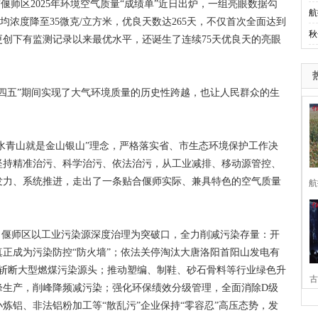
师区2025年环境空气质量“成绩单”近日出炉，一组亮眼数据勾
航
平均浓度降至35微克/立方米，优良天数达265天，不仅首次全面达到
秋
创下有监测记录以来最优水平，还诞生了连续75天优良天的亮眼
五”期间实现了大气环境质量的历史性跨越，也让人民群众的生
。
水青山就是金山银山”理念，严格落实省、市生态环境保护工作决
坚持精准治污、科学治污、依法治污，从工业减排、移动源管控、
发力、系统推进，走出了一条贴合偃师实际、兼具特色的空气质量
航
偃师区以工业污染源深度治理为突破口，全力削减污染存量：开
正成为污染防控“防火墙”；依法关停淘汰大唐洛阳首阳山发电有
头斩断大型燃煤污染源头；推动塑编、制鞋、砂石骨料等行业绿色升
古
峰生产，削峰降频减污染；强化环保绩效分级管理，全面消除D级
炼铝、非法铝粉加工等“散乱污”企业保持“零容忍”高压态势，发
家