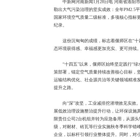
中新网河南新闻1月28日电 河南省洛阳市偃
勒出大气污染治理的坚实成效：全年PM2.5
国家环境空气质量二级标准，多项核心指标更
纪录。
这份沉甸甸的成绩，标志着偃师区在“十四
态环境获得感、幸福感更加充实、更可持续
“十四五”以来，偃师区始终坚定践行“绿
策部署，锚定空气质量持续改善核心目标，
运输结构优化、社会源共治等关键领域精准
提升之路。
向“深”攻坚，工业减排挖潜增效见实效。
展低效治理设施整治提升行动，让环保设施真
限责任公司2台机组并转为应急备用，从源
级，对耐材、砖瓦等行业实施秋冬季科学错
企业，以标杆引领行业整体提升。同时，对小