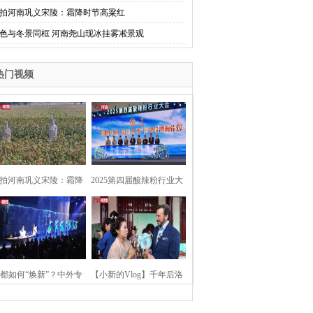
拍河南巩义宋陵：霜降时节高粱红
色与冬景同框 河南尧山现冰挂雾凇景观
热门视频
拍河南巩义宋陵：霜降
2025第四届酸辣粉行业大
时节高粱红
会在河南开封举行
都如何“焕新”？中外专
【小新的Vlog】千年后洛
：洛阳“样本”值得借鉴
阳上阳宫聚“世界各国使