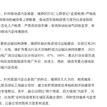
。针对移动源污染难题，偃师区打出“上牌登记+监督检测+严格执
道路移动机械排查上牌数量、柴油货车路检路查力度均位居洛阳前
常态化入户检查，严查高排放车辆；加强加油站油气回收监管，有
断移动污染传播路径。
聚焦运输结构调整，偃师区稳步推进清洁运输建设：目前已有201
；火电、煤矿等重点行业大宗物料清洁运输比例持续攀升，2025
厂清洁运输占比分别达85%、87%、100%，重点行业全面完成
，响应洛阳新能源车推广号召，在渣土、商砼、物流等重点领域加
运输污染负荷。
。针对面源污染点多面广的特点，偃师区久久为功、精准施策：
监督员强化工地扬尘管控，建立秸秆禁烧奖惩考核机制并组建督导
专项整治。其中，扬尘治理以“两个维度、四大领域”为抓手，为
+2、白加黑”全时段巡查和主城区高频次洒扫，同时坚持服务与监管
工地，让扬尘管控既有力度更有温度。