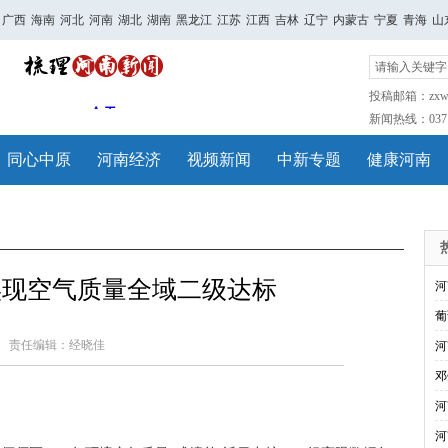
广西
海南
河北
河南
湖北
湖南
黑龙江
江苏
江西
吉林
辽宁
内蒙古
宁夏
青海
山
投稿邮箱：zxwh
新闻热线：0371-
同心中原
河南经济
视频新闻
中新专题
健康河南
实现空气质量全域二级达标
河
葡
责任编辑：经晓佳
河
邓
河
河