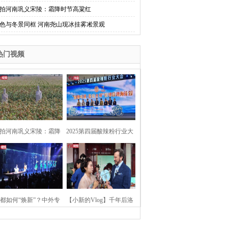
拍河南巩义宋陵：霜降时节高粱红
色与冬景同框 河南尧山现冰挂雾凇景观
热门视频
拍河南巩义宋陵：霜降
2025第四届酸辣粉行业大
时节高粱红
会在河南开封举行
都如何“焕新”？中外专
【小新的Vlog】千年后洛
：洛阳“样本”值得借鉴
阳上阳宫聚“世界各国使