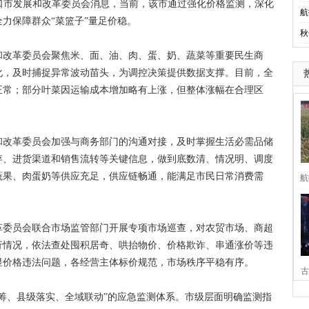
口市发展和改革委员会消息，当前，该市通过强化价格监测，深化
航
力保障群众“菜篮子”量足价稳。
秋
改革委员会聚焦米、面、油、肉、蛋、奶、蔬菜等重要民生商
化，及时捕捉异常波动苗头，为调控决策提供数据支撑。目前，全
正常；部分叶菜因运输成本增加略有上涨，但整体涨幅在合理区
改革委员会加强与商务部门的沟通对接，及时掌握生活必需品储
存、进货渠道和销售流转等关键信息，做到底数清、情况明、调度
蔬果、肉蛋奶等供应充足，供应链畅通，能满足市民日常消费需
航
委员会联合市场监管部门开展专项市场巡查，对农贸市场、商超
行情况，依法查处囤积居奇、哄抬物价、价格欺诈、串通涨价等违
显价格违法问题，各经营主体标价规范，市场秩序平稳有序。
古
、县级落实、全域联动”的应急监测体系。市级层面明确监测指
家