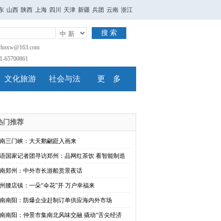
东
山西
陕西
上海
四川
天津
新疆
兵团
云南
浙江
搜 索
nxw@163.com
65700861
文化旅游
社会与法
更 多
热门推荐
南三门峡：大天鹅翩跹入画来
语国家记者团寻访郑州：品网红茶饮 看智能制造
南郑州：中外市长游船赏景夜话
州腰店镇：一朵“伞花”开 万户幸福来
南南阳：防爆企业赶制订单供应海内外市场
南南阳：仲景市集南北风味交融 撬动“舌尖经济