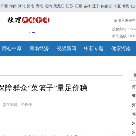
广西
海南
河北
河南
湖北
湖南
黑龙江
江苏
江西
吉林
辽宁
内蒙古
宁夏
青海
山
投稿邮箱：zxwh
新闻热线：0371-
同心中原
河南经济
视频新闻
中新专题
健康河南
保障群众“菜篮子”量足价稳
河
葡
责任编辑：经晓佳
河
邓
河
河