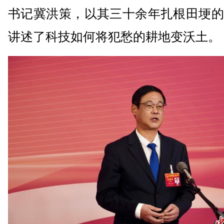
书记冀洪策，以其三十余年扎根田埂的
讲述了科技如何将犯愁的耕地变沃土。