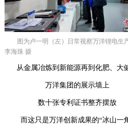
图为卢一明（左）日常视察万洋锂电生
李海珠 摄
从金属冶炼到新能源再到化肥、大
万洋集团的展示墙上
数十张专利证书整齐摆放
而这只是万洋创新成果的“冰山一角