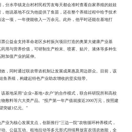
，分水亭镇龙台村村民程芳友每天都会准时查看自家养殖的娃娃
者，他说基地不仅为他提供了鱼苗，还在整个养殖过程中给予技术
殖这一项，一年便能收入一万余元。此外，他平时还能在基地打
票公益金支持革命老区乡村振兴项目打造的奥莱大健康产业基
其药用与营养价值，可研制生产粉末、喷雾、贴片、液体等多种生
高附加值产业的延伸。
效，同时通过联农带农机制让发展成果惠及周边群众。目前，该
娃娃鱼养殖，构建起特色产业助农增收的坚实纽带。
基地采用“企业+基地+农户”的合作模式，联合科研院所和高校
物敷料等六大类产品。“投产第一年产值就接近2000万元，按照建
望突破1亿元。”
业为核心发展支点，创新推行“三边一院”农牧循环种养模式，
带动、公益互动、租地拉动等多元形式持续释放富农强农效能，全