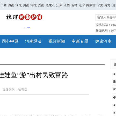
广西
海南
河北
河南
湖北
湖南
黑龙江
江苏
江西
吉林
辽宁
内蒙古
宁夏
青海
山
投稿邮箱：zxwh
新闻热线：0371-
同心中原
河南经济
视频新闻
中新专题
健康河南
娃娃鱼“游”出村民致富路
河
葡
责任编辑：经晓佳
河
邓
河
河