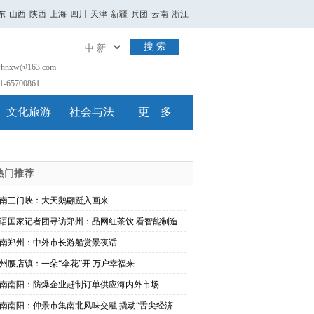
东
山西
陕西
上海
四川
天津
新疆
兵团
云南
浙江
搜 索
nxw@163.com
65700861
文化旅游
社会与法
更 多
热门推荐
南三门峡：大天鹅翩跹入画来
语国家记者团寻访郑州：品网红茶饮 看智能制造
南郑州：中外市长游船赏景夜话
州腰店镇：一朵“伞花”开 万户幸福来
南南阳：防爆企业赶制订单供应海内外市场
南南阳：仲景市集南北风味交融 撬动“舌尖经济