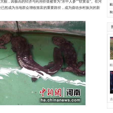
大鲵，因极高的经济与药用价值被誉为“水中人参”“软黄金”。在河
航
业已然成为当地群众增收致富的重要路径，成为撬动乡村振兴的新
秋
航
古
家