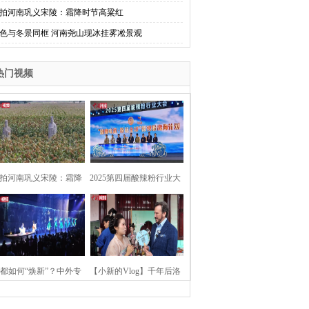
拍河南巩义宋陵：霜降时节高粱红
色与冬景同框 河南尧山现冰挂雾凇景观
热门视频
拍河南巩义宋陵：霜降
2025第四届酸辣粉行业大
时节高粱红
会在河南开封举行
都如何“焕新”？中外专
【小新的Vlog】千年后洛
：洛阳“样本”值得借鉴
阳上阳宫聚“世界各国使