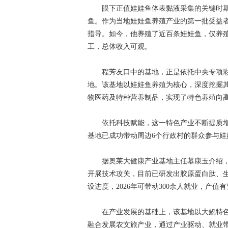
眼下正值娃娃鱼体表黏液采集的关键时期
鱼。作为当地娃娃鱼养殖产业的第一批受益
指导。如今，他养殖了近百条娃娃鱼，仅养
工，总体收入可观。
程芳友口中的基地，正是依托中央专项彩
地。该基地以娃娃鱼养殖为核心，深度挖掘
物医药及特种营养制品，实现了特色养殖向
依托科技赋能，这一特色产业不断提质增
基地已成功带动周边6个行政村的群众参与
据奥莱大健康产业基地主任慕康玉介绍，该
开展技术攻关，目前已研发出胶原蛋白肽、生
设进度，2026年可带动300余人就业，产值有
在产业发展的基础上，该基地以大鲵特色产
融合发展农文旅产业，通过产业驱动、就业