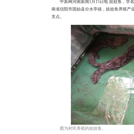
中新网河南新闻1月15日电 娃娃鱼，学名
南省信阳市固始县分水亭镇，娃娃鱼养殖产
支点。
图为村民养殖的娃娃鱼。