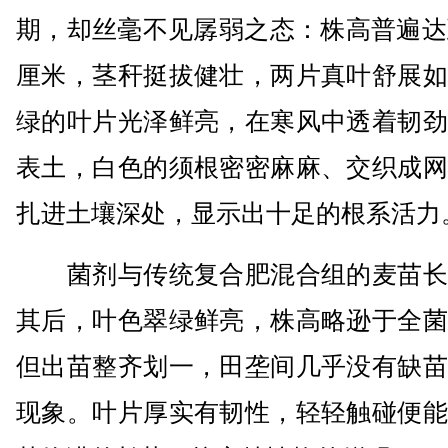
期，却丝毫不见孱弱之态：株高普遍达
厘米，茎秆挺拔健壮，两片真叶舒展如
绿的叶片光泽鲜亮，在寒风中透着韧劲
表土，白色的须根密密麻麻、交织成网
扎进土壤深处，显示出十足的根系活力
菌剂与传统复合肥混合组的麦苗长
其后，叶色翠绿鲜亮，株高略逊于全菌
但出苗整齐划一，田垄间几乎没有缺苗
现象。叶片厚实有韧性，轻轻触碰便能