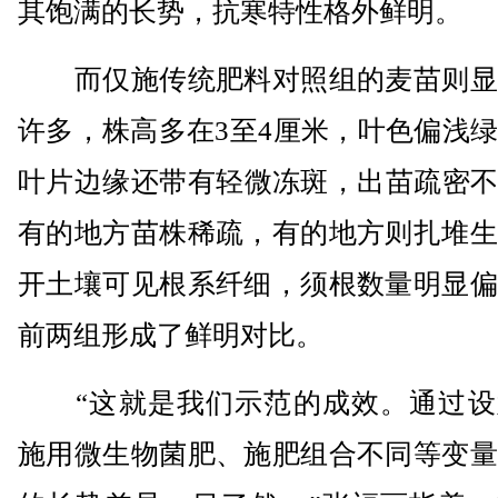
其饱满的长势，抗寒特性格外鲜明。
而仅施传统肥料对照组的麦苗则显
许多，株高多在3至4厘米，叶色偏浅
叶片边缘还带有轻微冻斑，出苗疏密不
有的地方苗株稀疏，有的地方则扎堆生
开土壤可见根系纤细，须根数量明显偏
前两组形成了鲜明对比。
“这就是我们示范的成效。通过设
施用微生物菌肥、施肥组合不同等变量