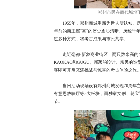
郑州市民在商代城墙
1955年，郑州商城重新为世人所认知。历
年前的商王都“亳”的历史逐步清晰。历经千
过多种方式，将考古成果与市民共享。
走近亳都·新象商业街区，两只数米高的大
KAOKAO和GUGU。新颖的设计、亲民
客即可开启充满挑战与惊喜的考古体验之旅
当日活动现场设有郑州商城发现70周年主
有意思放映厅等5大板块，而独家文创、萌宝
节。