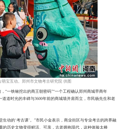
古萌宝互动。郑州市文物考古研究院 供图
“一铁锹挖出的商王朝密码”“一个工程确认郑州商城早商年
一道道时光的丰碑与3600年前的商城墙并肩而立，市民杨先生和老
生动的‘考古课’。”市民小金表示，商业街区与专业考古的跨界融
厚重的历史文物变得鲜活、可亲，古老拥抱现代，这种体验太棒