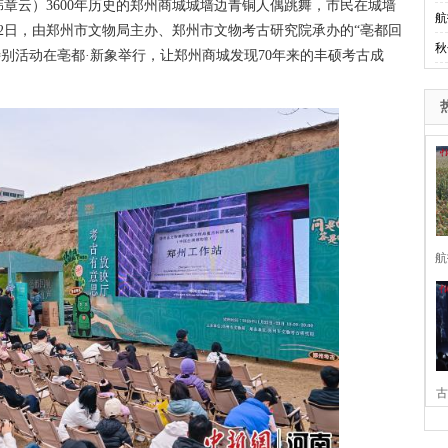
章云）3600年历史的郑州商城城墙边青铜人偶跳舞，市民在城墙
航
22日，由郑州市文物局主办、郑州市文物考古研究院承办的“亳都回
秋
特别活动在亳都·新象举行，让郑州商城发现70年来的丰硕考古成
航
古
家