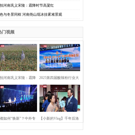
拍河南巩义宋陵：霜降时节高粱红
色与冬景同框 河南尧山现冰挂雾凇景观
热门视频
拍河南巩义宋陵：霜降
2025第四届酸辣粉行业大
时节高粱红
会在河南开封举行
都如何“焕新”？中外专
【小新的Vlog】千年后洛
：洛阳“样本”值得借鉴
阳上阳宫聚“世界各国使