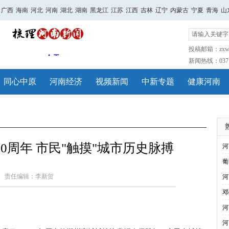
广西
海南
河北
河南
湖北
湖南
黑龙江
江苏
江西
吉林
辽宁
内蒙古
宁夏
青海
山
投稿邮箱：zxwh
新闻热线：0371-
同心中原
河南经济
视频新闻
中新专题
健康河南
0周年 市民"触摸"城市历史脉搏
河
葡
责任编辑：李新贺
河
邓
河
河