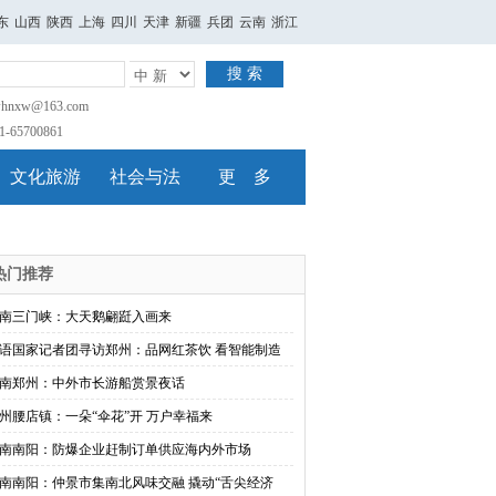
东
山西
陕西
上海
四川
天津
新疆
兵团
云南
浙江
搜 索
nxw@163.com
65700861
文化旅游
社会与法
更 多
热门推荐
南三门峡：大天鹅翩跹入画来
语国家记者团寻访郑州：品网红茶饮 看智能制造
南郑州：中外市长游船赏景夜话
州腰店镇：一朵“伞花”开 万户幸福来
南南阳：防爆企业赶制订单供应海内外市场
南南阳：仲景市集南北风味交融 撬动“舌尖经济