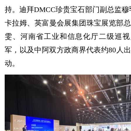
持。迪拜DMCC珍贵宝石部门副总监穆
卡拉姆、英富曼会展集团珠宝展览部总
雯、河南省工业和信息化厅二级巡视
军，以及中阿双方政商界代表约80人
动。