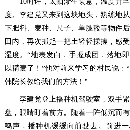
10时许，太阳渐生暖意，温度升至1
度。李建党又来到这块地头，熟练地从
下肥料、麦种、尺子、单腿耧等物件后
田内，再次抓起一把土轻轻揉搓，感受
湿度。“地表发白，手握成团，落地即
以耩麦了！”他对前来学习的村民说：
韩院长教给我们的方法！”
李建党登上播种机驾驶室，双手紧
盘，眼睛盯着前方。随着一阵低沉而有
鸣声，播种机缓缓向前驶去。前进一