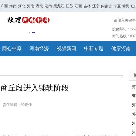
广西
海南
河北
河南
湖北
湖南
黑龙江
江苏
江西
吉林
辽宁
内蒙古
宁夏
青海
山
投稿邮箱：zxwh
新闻热线：0371-
同心中原
河南经济
视频新闻
中新专题
健康河南
铁商丘段进入铺轨阶段
河
葡
责任编辑：经晓佳
河
邓
河
河