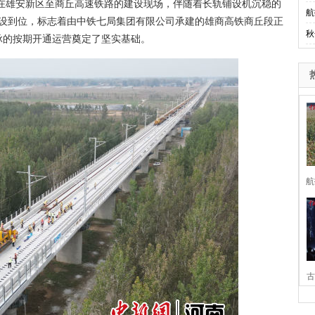
日，在雄安新区至商丘高速铁路的建设现场，伴随着长轨铺设机沉稳的
航
铺设到位，标志着由中铁七局集团有限公司承建的雄商高铁商丘段正
秋
脉的按期开通运营奠定了坚实基础。
航
古
家