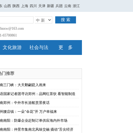
东
山西
陕西
上海
四川
天津
新疆
兵团
云南
浙江
搜 索
nxw@163.com
65700861
文化旅游
社会与法
更 多
热门推荐
南三门峡：大天鹅翩跹入画来
语国家记者团寻访郑州：品网红茶饮 看智能制造
南郑州：中外市长游船赏景夜话
州腰店镇：一朵“伞花”开 万户幸福来
南南阳：防爆企业赶制订单供应海内外市场
南南阳：仲景市集南北风味交融 撬动“舌尖经济