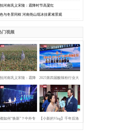
拍河南巩义宋陵：霜降时节高粱红
色与冬景同框 河南尧山现冰挂雾凇景观
热门视频
拍河南巩义宋陵：霜降
2025第四届酸辣粉行业大
时节高粱红
会在河南开封举行
都如何“焕新”？中外专
【小新的Vlog】千年后洛
：洛阳“样本”值得借鉴
阳上阳宫聚“世界各国使