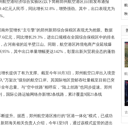
郑州航空港经济综合实验区(以下简称郑州航空港区)日前发布通报
航
9.4亿元人民币，同比增长32.8%，增势强劲。其中，出口表现尤为
秋
2%。
外贸增长“主引擎”的郑州新郑综合保税区表现尤为抢眼。数据
7.6亿元，同比增长29.3%，进出口规模在全国综合保税区中的排名
2%，占河南省的近半壁江山。同期，航空港区跨境电商产业延续爆
长95%，其中出口单量增幅更达142%，彰显出新兴贸易业态的蓬勃
长提供了有力支撑。截至今年10月3日，郑州航空口岸出入境货
航
入“万架次”级别的航空口岸。其国际地区货邮吞吐量截至目前已突
全年总量。与“空中丝路”相呼应，“陆上丝路”也同步提速。郑州
0列，国际公路运输网络亦新增2条线路，累计覆盖9国21条线
。
古
提升。据悉，郑州航空港区推行的“区港一体化”模式，已成功
。新郑海关相关负责人介绍，今年1至9月，通过该模式监管的进出
家