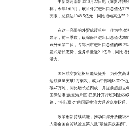
中新网河南新闻10月22日电 (陈贵洋)
称，今年1至9月，该区外贸进出口总值达317
亮眼，总额达1948.5亿元，同比增幅高达55.
在这一亮眼的外贸成绩单中，作为拉动河南
显示，前三季度，该综保区进出口总值达299
跃升至第二位，占郑州市进出口总值的69.
发式增长态势，业务单量近2.1亿单，同比增
活力。
国际航空货运枢纽能级提升，为外贸高速增
运航班量突破1万架次，成为中部地区首个迈
破47万吨，同比增长超四成，并提前超越去年
国际陆港(航空港片区)已累计开行班列近65
路，“空陆联动”的国际物流大通道愈发畅通
政策创新持续赋能，推动口岸开放能级不断
入选全国自贸试验区第六批“最佳实践案例”