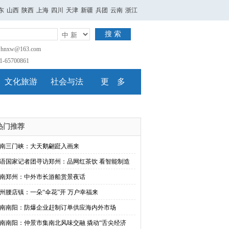
东
山西
陕西
上海
四川
天津
新疆
兵团
云南
浙江
搜 索
nxw@163.com
65700861
文化旅游
社会与法
更 多
热门推荐
南三门峡：大天鹅翩跹入画来
语国家记者团寻访郑州：品网红茶饮 看智能制造
南郑州：中外市长游船赏景夜话
州腰店镇：一朵“伞花”开 万户幸福来
南南阳：防爆企业赶制订单供应海内外市场
南南阳：仲景市集南北风味交融 撬动“舌尖经济