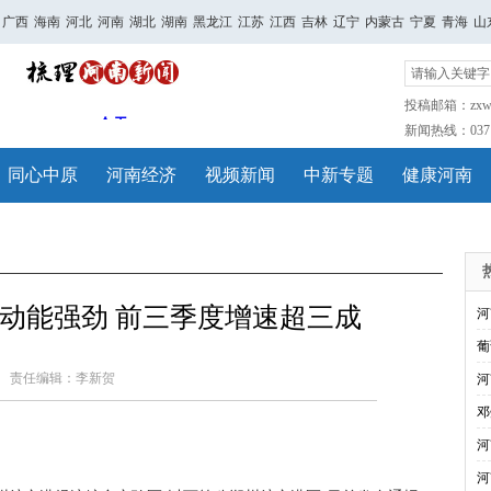
广西
海南
河北
河南
湖北
湖南
黑龙江
江苏
江西
吉林
辽宁
内蒙古
宁夏
青海
山
投稿邮箱：zxwh
新闻热线：0371-
同心中原
河南经济
视频新闻
中新专题
健康河南
动能强劲 前三季度增速超三成
河
葡
责任编辑：李新贺
河
邓
河
河