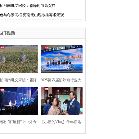
拍河南巩义宋陵：霜降时节高粱红
色与冬景同框 河南尧山现冰挂雾凇景观
热门视频
拍河南巩义宋陵：霜降
2025第四届酸辣粉行业大
时节高粱红
会在河南开封举行
都如何“焕新”？中外专
【小新的Vlog】千年后洛
：洛阳“样本”值得借鉴
阳上阳宫聚“世界各国使