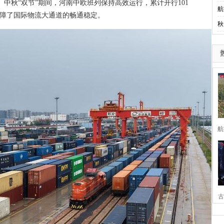
中秋“双节”期间，河南中欧班列保持高效运行，累计开行101
航
力保障了国际物流大通道的畅通稳定。
秋
航
古
家