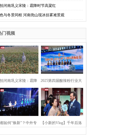
拍河南巩义宋陵：霜降时节高粱红
色与冬景同框 河南尧山现冰挂雾凇景观
热门视频
拍河南巩义宋陵：霜降
2025第四届酸辣粉行业大
时节高粱红
会在河南开封举行
都如何“焕新”？中外专
【小新的Vlog】千年后洛
：洛阳“样本”值得借鉴
阳上阳宫聚“世界各国使