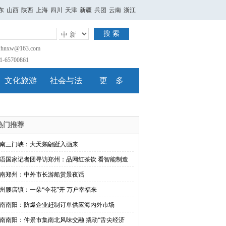
东
山西
陕西
上海
四川
天津
新疆
兵团
云南
浙江
搜 索
nxw@163.com
65700861
文化旅游
社会与法
更 多
热门推荐
南三门峡：大天鹅翩跹入画来
语国家记者团寻访郑州：品网红茶饮 看智能制造
南郑州：中外市长游船赏景夜话
州腰店镇：一朵“伞花”开 万户幸福来
南南阳：防爆企业赶制订单供应海内外市场
南南阳：仲景市集南北风味交融 撬动“舌尖经济