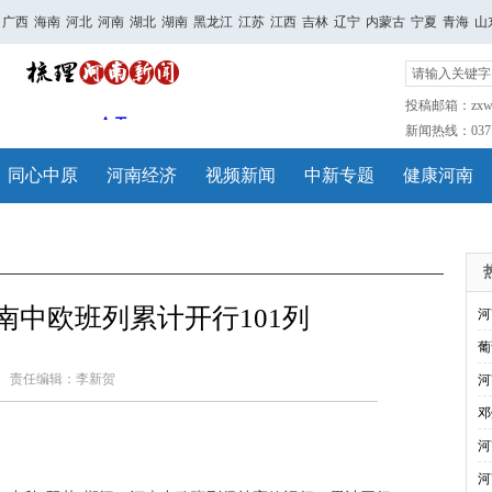
广西
海南
河北
河南
湖北
湖南
黑龙江
江苏
江西
吉林
辽宁
内蒙古
宁夏
青海
山
投稿邮箱：zxwh
新闻热线：0371-
同心中原
河南经济
视频新闻
中新专题
健康河南
南中欧班列累计开行101列
河
葡
责任编辑：李新贺
河
邓
河
河