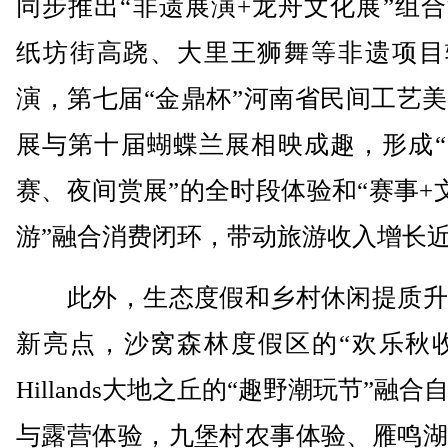
同步推出“非遗展演+龙舟文化展”组
纸坊街高跷、大里王狮舞等非遗项目
演，第七届“金鼎杯”河南省民间工艺
展与第十届蝴蝶兰展相映成趣，形成“
赛、夜间赏展”的全时段体验和“赛事+
游”融合消费闭环，带动旅游收入增长近
此外，生态度假和乡村休闲提质升
新亮点，沙窝森林度假区的“欢乐秋收
Hillands大地之丘的“趣野潮玩节”融合
与露营体验，九堡村农事体验、雁鸣湖