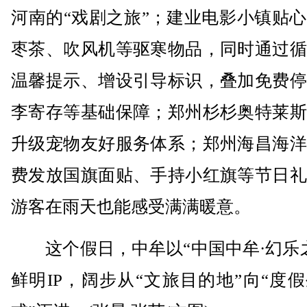
河南的“戏剧之旅”；建业电影小镇贴
枣茶、吹风机等驱寒物品，同时通过循
温馨提示、增设引导标识，叠加免费停
李寄存等基础保障；郑州杉杉奥特莱斯
升级宠物友好服务体系；郑州海昌海洋
费发放国旗面贴、手持小红旗等节日礼
游客在雨天也能感受满满暖意。
这个假日，中牟以“中国中牟·幻乐之
鲜明IP，阔步从“文旅目的地”向“度