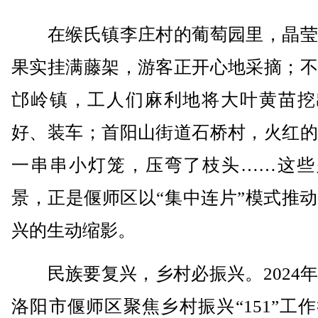
在缑氏镇李庄村的葡萄园里，晶莹
果实挂满藤架，游客正开心地采摘；不
邙岭镇，工人们麻利地将大叶黄苗挖
好、装车；首阳山街道石桥村，火红的
一串串小灯笼，压弯了枝头……这些
景，正是偃师区以“集中连片”模式推
兴的生动缩影。
民族要复兴，乡村必振兴。2024年
洛阳市偃师区聚焦乡村振兴“151”工