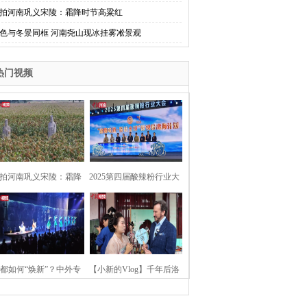
拍河南巩义宋陵：霜降时节高粱红
色与冬景同框 河南尧山现冰挂雾凇景观
热门视频
拍河南巩义宋陵：霜降
2025第四届酸辣粉行业大
时节高粱红
会在河南开封举行
都如何“焕新”？中外专
【小新的Vlog】千年后洛
：洛阳“样本”值得借鉴
阳上阳宫聚“世界各国使