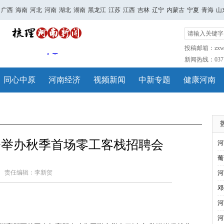
广西
海南
河北
河南
湖北
湖南
黑龙江
江苏
江西
吉林
辽宁
内蒙古
宁夏
青海
山
投稿邮箱：zxwh
新闻热线：0371-
同心中原
河南经济
视频新闻
中新专题
健康河南
会举办秋季首场零工客栈招聘会
河
葡
责任编辑：李新贺
河
邓
河
河