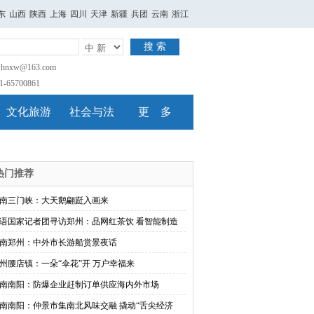
东
山西
陕西
上海
四川
天津
新疆
兵团
云南
浙江
搜 索
nxw@163.com
65700861
文化旅游
社会与法
更 多
热门推荐
南三门峡：大天鹅翩跹入画来
语国家记者团寻访郑州：品网红茶饮 看智能制造
南郑州：中外市长游船赏景夜话
州腰店镇：一朵“伞花”开 万户幸福来
南南阳：防爆企业赶制订单供应海内外市场
南南阳：仲景市集南北风味交融 撬动“舌尖经济