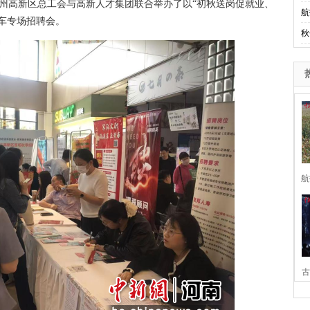
郑州高新区总工会与高新人才集团联合举办了以“初秋送岗促就业、
航
车专场招聘会。
秋
航
古
家