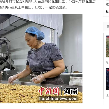
南省开封市杞县阳堌镇6万亩连绵的花生田里，小面积早熟花生进
航
饱满的花生从土中拔出、归拢，一派忙碌景象。
秋
航
古
家