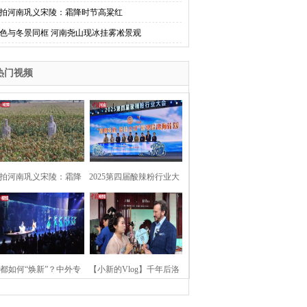
拍河南巩义宋陵：霜降时节高粱红
色与冬景同框 河南尧山现冰挂雾凇景观
热门视频
拍河南巩义宋陵：霜降
2025第四届酸辣粉行业大
时节高粱红
会在河南开封举行
都如何“焕新”？中外专
【小新的Vlog】千年后洛
：洛阳“样本”值得借鉴
阳上阳宫聚“世界各国使