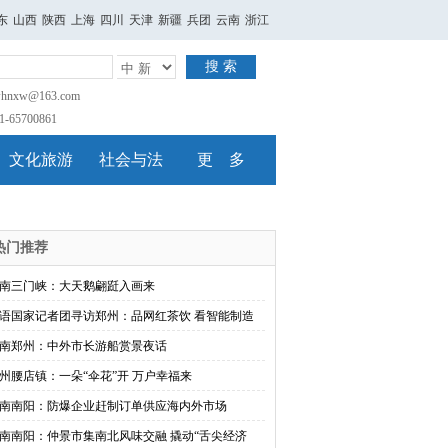
东
山西
陕西
上海
四川
天津
新疆
兵团
云南
浙江
搜 索
nxw@163.com
65700861
文化旅游
社会与法
更 多
热门推荐
南三门峡：大天鹅翩跹入画来
语国家记者团寻访郑州：品网红茶饮 看智能制造
南郑州：中外市长游船赏景夜话
州腰店镇：一朵“伞花”开 万户幸福来
南南阳：防爆企业赶制订单供应海内外市场
南南阳：仲景市集南北风味交融 撬动“舌尖经济