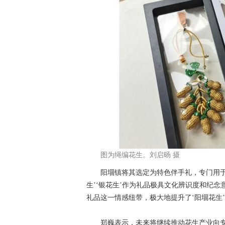
图为绳编花生。刘启旸 摄
阳堌镇将其选定为特色伴手礼，专门用于赠
生’‘银花生’作为礼品极具文化辨识度和纪
礼品这一情感纽带，极大地提升了‘阳堌花生
郑巍表示，未来将继续推动花生产业向专