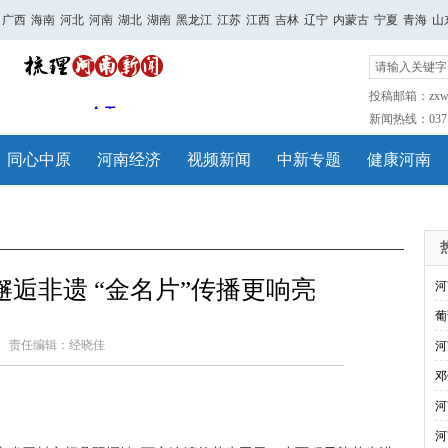
广西
海南
河北
河南
湖北
湖南
黑龙江
江苏
江西
吉林
辽宁
内蒙古
宁夏
青海
山
投稿邮箱：zxwh
新闻热线：0371-
同心中原
河南经济
视频新闻
中新专题
健康河南
逅非遗 “金名片”传播更响亮
河
葡
责任编辑：经晓佳
河
邓
河
河