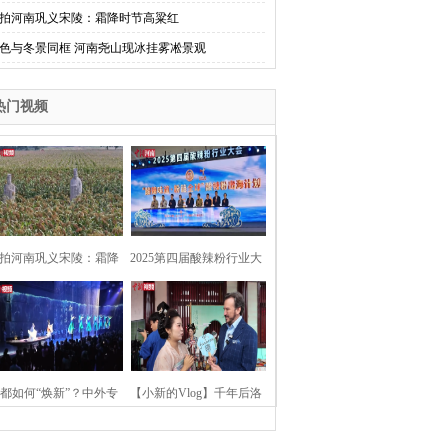
拍河南巩义宋陵：霜降时节高粱红
色与冬景同框 河南尧山现冰挂雾凇景观
热门视频
拍河南巩义宋陵：霜降
2025第四届酸辣粉行业大
时节高粱红
会在河南开封举行
都如何“焕新”？中外专
【小新的Vlog】千年后洛
：洛阳“样本”值得借鉴
阳上阳宫聚“世界各国使