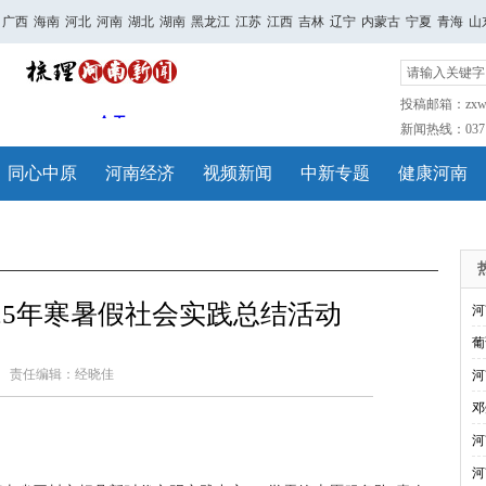
广西
海南
河北
河南
湖北
湖南
黑龙江
江苏
江西
吉林
辽宁
内蒙古
宁夏
青海
山
投稿邮箱：zxwh
新闻热线：0371-
同心中原
河南经济
视频新闻
中新专题
健康河南
25年寒暑假社会实践总结活动
河
葡
责任编辑：经晓佳
河
邓
河
河