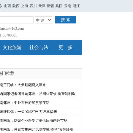
东
山西
陕西
上海
四川
天津
新疆
兵团
云南
浙江
搜 索
nxw@163.com
65700861
文化旅游
社会与法
更 多
热门推荐
南三门峡：大天鹅翩跹入画来
语国家记者团寻访郑州：品网红茶饮 看智能制造
南郑州：中外市长游船赏景夜话
州腰店镇：一朵“伞花”开 万户幸福来
南南阳：防爆企业赶制订单供应海内外市场
南南阳：仲景市集南北风味交融 撬动“舌尖经济