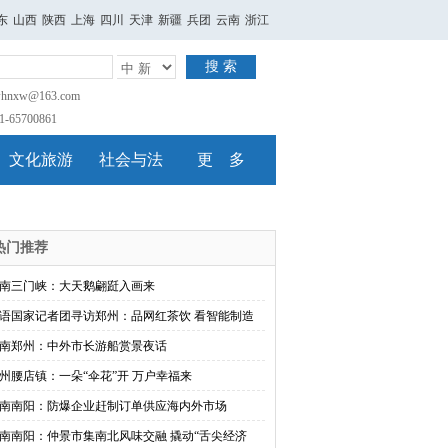
东
山西
陕西
上海
四川
天津
新疆
兵团
云南
浙江
搜 索
nxw@163.com
65700861
文化旅游
社会与法
更 多
热门推荐
南三门峡：大天鹅翩跹入画来
语国家记者团寻访郑州：品网红茶饮 看智能制造
南郑州：中外市长游船赏景夜话
州腰店镇：一朵“伞花”开 万户幸福来
南南阳：防爆企业赶制订单供应海内外市场
南南阳：仲景市集南北风味交融 撬动“舌尖经济