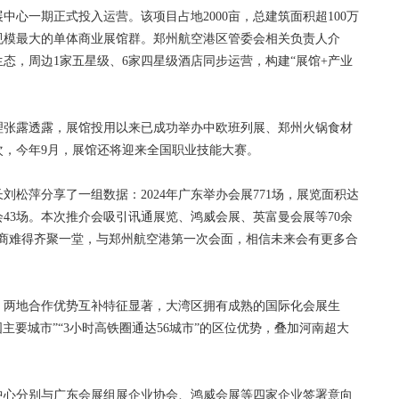
心一期正式投入运营。该项目占地2000亩，总建筑面积超100万
规模最大的单体商业展馆群。郑州航空港区管委会相关负责人介
态，周边1家五星级、6家四星级酒店同步运营，构建“展馆+产业
张露透露，展馆投用以来已成功举办中欧班列展、郑州火锅食材
次，今年9月，展馆还将迎来全国职业技能大赛。
萍分享了一组数据：2024年广东举办会展771场，展览面积达
展会43场。本次推介会吸引讯通展览、鸿威会展、英富曼会展等70余
展商难得齐聚一堂，与郑州航空港第一次会面，相信未来会有更多合
两地合作优势互补特征显著，大湾区拥有成熟的国际化会展生
主要城市”“3小时高铁圈通达56城市”的区位优势，叠加河南超大
心分别与广东会展组展企业协会、鸿威会展等四家企业签署意向