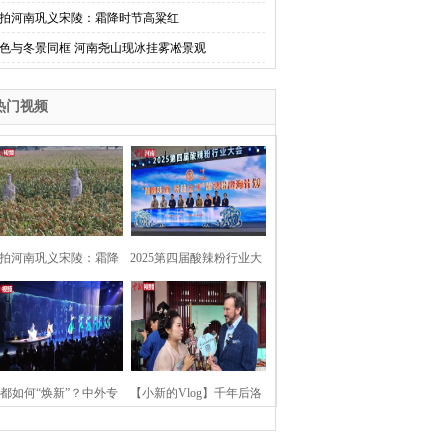
拍河南巩义宋陵：霜降时节高粱红
色与冬景同框 河南尧山现冰挂雾凇景观
热门视频
拍河南巩义宋陵：霜降
2025第四届酸辣粉行业大
时节高粱红
会在河南开封举行
都如何“焕新”？中外专
【小新的Vlog】千年后洛
：洛阳“样本”值得借鉴
阳上阳宫聚“世界各国使