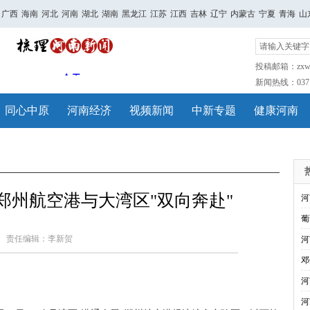
广西
海南
河北
河南
湖北
湖南
黑龙江
江苏
江西
吉林
辽宁
内蒙古
宁夏
青海
山
投稿邮箱：zxwh
新闻热线：0371-
同心中原
河南经济
视频新闻
中新专题
健康河南
郑州航空港与大湾区"双向奔赴"
河
葡
责任编辑：李新贺
河
邓
河
河