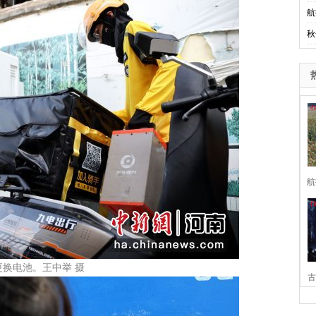
航
秋
航
换电池。王中举 摄
古
家