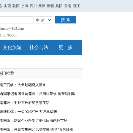
东
山西
陕西
上海
四川
天津
新疆
兵团
云南
浙江
搜 索
nxw@163.com
65700861
文化旅游
社会与法
更 多
热门推荐
南三门峡：大天鹅翩跹入画来
语国家记者团寻访郑州：品网红茶饮 看智能制造
南郑州：中外市长游船赏景夜话
州腰店镇：一朵“伞花”开 万户幸福来
南南阳：防爆企业赶制订单供应海内外市场
南南阳：仲景市集南北风味交融 撬动“舌尖经济