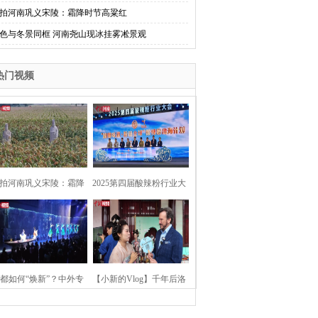
拍河南巩义宋陵：霜降时节高粱红
色与冬景同框 河南尧山现冰挂雾凇景观
热门视频
拍河南巩义宋陵：霜降
2025第四届酸辣粉行业大
时节高粱红
会在河南开封举行
都如何“焕新”？中外专
【小新的Vlog】千年后洛
：洛阳“样本”值得借鉴
阳上阳宫聚“世界各国使