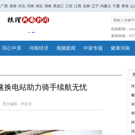
广西
海南
河北
河南
湖北
湖南
黑龙江
江苏
江西
吉林
辽宁
内蒙古
宁夏
青海
山
投稿邮箱：zxwh
新闻热线：0371-
同心中原
河南经济
视频新闻
中新专题
健康河南
速换电站助力骑手续航无忧
河
葡
责任编辑：李新贺
河
邓
河
河