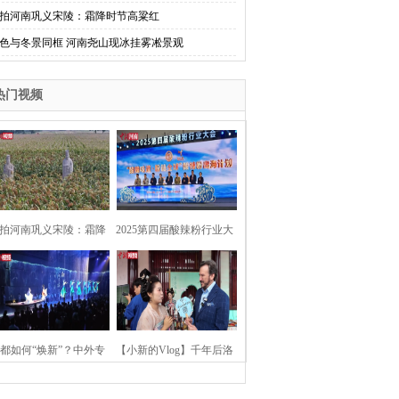
拍河南巩义宋陵：霜降时节高粱红
色与冬景同框 河南尧山现冰挂雾凇景观
热门视频
拍河南巩义宋陵：霜降
2025第四届酸辣粉行业大
时节高粱红
会在河南开封举行
都如何“焕新”？中外专
【小新的Vlog】千年后洛
：洛阳“样本”值得借鉴
阳上阳宫聚“世界各国使