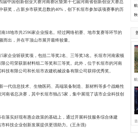
四届中国创新创业大赛河南赛区暨第十七届河南省创新创业大赛总
航
中获奖，占新乡市获奖总数的40%，创下长垣市参加该项赛事的历
秋
8地市共2596家企业报名。经过网络初赛、地市复赛等环节的
脱颖而出，并在平顶山市展开最终较量。
家企业斩获奖项，包括二等奖2名、三等奖3名。长垣市河南索顿
有限公司荣获新材料组二等奖和三等奖。此外，位于长垣市的河南
震科技有限公司和长垣市农建机械设备有限公司获得优秀奖。
航
新一代信息技术、生物医药、高端装备制造、新材料等多个战略性
级河南省总决赛，其中长垣市独占5家，集中展现了该市企业科技创
在落实好现有惠企政策的基础上，通过开展科技服务综合体建
古
市科技企业创新发展提供更强助力。(王永强)
家