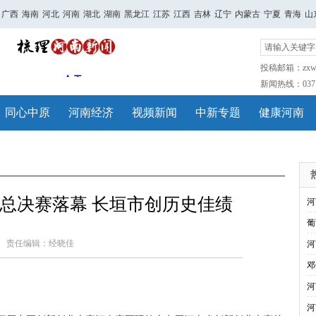
广西
海南
河北
河南
湖北
湖南
黑龙江
江苏
江西
吉林
辽宁
内蒙古
宁夏
青海
山
投稿邮箱：zxwh
新闻热线：0371-
同心中原
河南经济
视频新闻
中新专题
健康河南
总决赛落幕 长垣市创历史佳绩
河
葡
责任编辑：经晓佳
河
邓
河
河