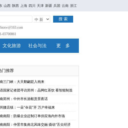
东
山西
陕西
上海
四川
天津
新疆
兵团
云南
浙江
搜 索
nxw@163.com
65700861
文化旅游
社会与法
更 多
热门推荐
南三门峡：大天鹅翩跹入画来
语国家记者团寻访郑州：品网红茶饮 看智能制造
南郑州：中外市长游船赏景夜话
州腰店镇：一朵“伞花”开 万户幸福来
南南阳：防爆企业赶制订单供应海内外市场
南南阳：仲景市集南北风味交融 撬动“舌尖经济