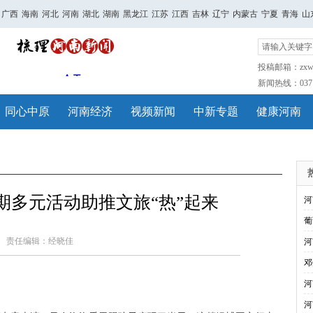
广西
海南
河北
河南
湖北
湖南
黑龙江
江苏
江西
吉林
辽宁
内蒙古
宁夏
青海
山
投稿邮箱：zxwh
新闻热线：0371-
同心中原
河南经济
视频新闻
中新专题
健康河南
期多元活动助推文旅“热”起来
河
葡
责任编辑：经晓佳
河
邓
河
河