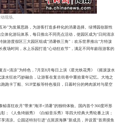
活动现场。
补”为发展思路，为游客打造多样化的消暑选择。绿博园创新性
的立体化游玩体系，每日推出不同亮点活动，使园区成为“日间清凉
特旅游度假区三大园区组成“消暑铁三角”：欢乐世界推出“方特泼
长夜场时间，水上乐园打造“心动狂欢节”，满足不同年龄段游客的
古+清凉”为特色，7月至8月每日上演《星光铁花秀》《摇滚泼水
代泼水狂欢巧妙融合，让游客在复古街巷中重拾童年记忆。大地之
跑跑卡丁船、SUP桨板等特色项目，日暮时分的烤肉派对与星空
喜狂欢月”带来“海洋+消暑”的独特体验。国内首个360度环形
益彰；《人鱼绮丽秀》《白鲸音乐秀》等四大经典大秀轮番上演；
享清凉。公园还特别引进“点斑原海豚”新成员，并设置“首席摸鱼
。