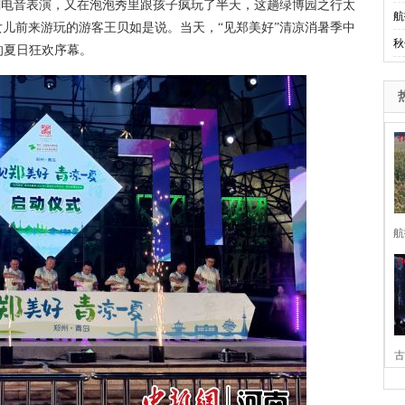
潮电音表演，又在泡泡秀里跟孩子疯玩了半天，这趟绿博园之行太
航
女儿前来游玩的游客王贝如是说。当天，“见郑美好”清凉消暑季中
秋
的夏日狂欢序幕。
航
古
家