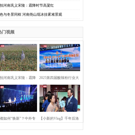
拍河南巩义宋陵：霜降时节高粱红
色与冬景同框 河南尧山现冰挂雾凇景观
热门视频
拍河南巩义宋陵：霜降
2025第四届酸辣粉行业大
时节高粱红
会在河南开封举行
都如何“焕新”？中外专
【小新的Vlog】千年后洛
：洛阳“样本”值得借鉴
阳上阳宫聚“世界各国使