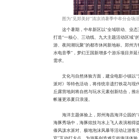
图为“见郑美好”清凉消暑季中牟分会场
这个暑期，中牟新区以“全域联动、业态互
打造“一核心、三动线、九大主题活动区域”
游、夜间潮玩聚”的都市休闲新地标。郑州方
水电音季”，梦幻王国新增多个游乐项目并延
需求。
文化与自然体验方面，建业电影小镇以“复
派对》等特色活动，将传统非遗打铁花与现
丘露营地则将自然与玩水元素创新结合，推出
帐篷更添夏日浪漫。
海洋主题体验上，郑州海昌海洋公园的“泰鲸
海豚秀场中，海豚炫技与水上飞人表演相得
傣风泼水派对、极地泡沫风暴等活动让游客尽
官”互动打卡点，为游客创造难忘的海洋体验