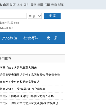
东
山西
陕西
上海
四川
天津
新疆
兵团
云南
浙江
搜 索
nxw@163.com
65700861
文化旅游
社会与法
更 多
热门推荐
南三门峡：大天鹅翩跹入画来
语国家记者团寻访郑州：品网红茶饮 看智能制造
南郑州：中外市长游船赏景夜话
州腰店镇：一朵“伞花”开 万户幸福来
南南阳：防爆企业赶制订单供应海内外市场
南南阳：仲景市集南北风味交融 撬动“舌尖经济