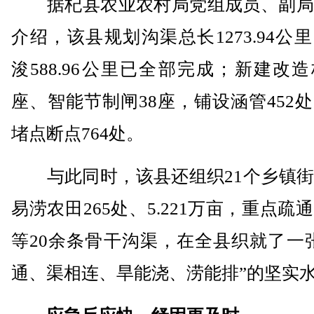
据杞县农业农村局党组成员、副局
介绍，该县规划沟渠总长1273.94公
浚588.96公里已全部完成；新建改造
座、智能节制闸38座，铺设涵管452
堵点断点764处。
与此同时，该县还组织21个乡镇街
易涝农田265处、5.221万亩，重点疏
等20余条骨干沟渠，在全县织就了一
通、渠相连、旱能浇、涝能排”的坚实